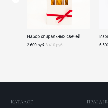
к Ниша
Набор спиральных свечей
Изр
КАТАЛОГ
ПРАЗДНИКИ
2 600
руб.
3 410
руб.
6 50
Рождество
Одежда
Украшения и аксессуары
Пасха
Дом
Крестины
Кресты
Венчание
Богослужебные облачения
Православное искусство