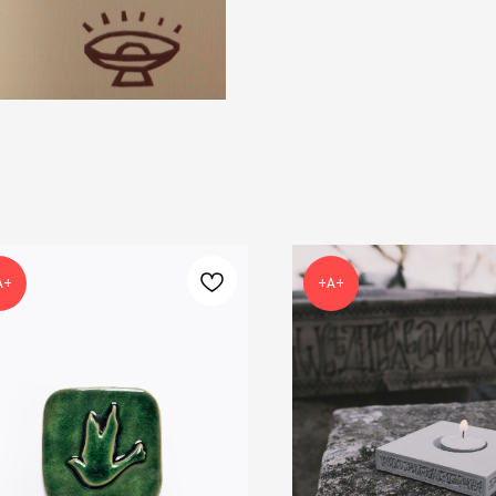
А+
+А+