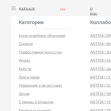
КАТАЛОГ
+А+
О
НАС
Категории
Коллабораци
Богослужебные облачения
ANTIПA | ММЦ
Одежда
ANTIПA | MASLOV
Православное искусство
ANTIПA | Дзен
Иконы
ANTIПA | Kinetic Lev
Кресты
ANTIПA | daje
Дом и декор
ANTIПA | CHOP X 
Украшения и аксессуары
ANTIПA | OUT OF 
Детям
ANTIПA | NANACO
Стикеры и открытки
ANTIПА | VOYLOK
Печатные издания
ANTIПА | MOONS