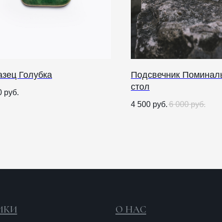
азец Голубка
Подсвечник Поминал
стол
О НАС
0
руб.
4 500
руб.
6 000
руб.
ANTIПА LAVKA
Контакты
FAQ
О
п