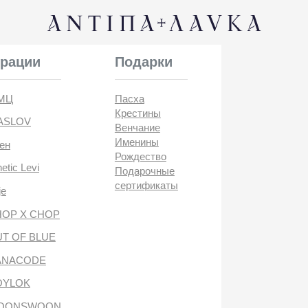
КОНТАК
и
Подарки
Пасха
Крестины
Венчание
Именины
Рождество
i
Подарочные
сертификаты
CHOP
BLUE
DE
антипа лавка
WOON
ANTIПА LAVKA