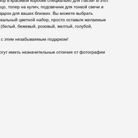
р в красивой коробке специально для Пасхи! В этот
цо, топер на кулич, подсвечник для тонкой свечи и
дарок для ваших близких. Вы можете выбрать
икальный цветной набор, просто оставьте желаемые
 (белый, бежевый, розовый, желтый, голубой,
 с этим незабываемым подарком!
огут иметь незначительные отличия от фотографии