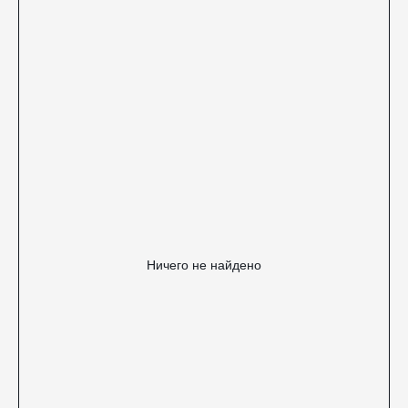
Ничего не найдено
Нам важна
обратная связь
Вы можете оставить любой комментарий или
вопрос, ответим в ближайшее время!