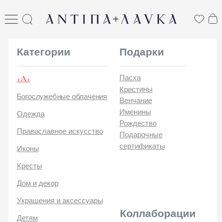
ANTIПА LAVKA
антипа лавка
Категории
Подарки
+А+
Пасха
Крестины
Богослужебные облачения
Венчание
Именины
Одежда
Рождество
Православное искусство
Подарочные
сертификаты
Иконы
Кресты
Дом и декор
Украшения и аксессуары
Коллаборации
Детям
Стикеры и открытки
ANTIПA | ММЦ
Печатные издания
ANTIПA | MASLOV
ANTIПA | Дзен
Каталог
ANTIПA | Kinetic Levi
О
ANTIПA | daje