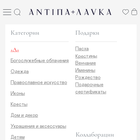
ANTIПА LAVKA
антипа лавка
Категории
Подарки
+А+
Пасха
Крестины
Богослужебные облачения
Венчание
Именины
Одежда
Рождество
Православное искусство
Подарочные
сертификаты
Иконы
Кресты
Дом и декор
Украшения и аксессуары
Коллаборации
Детям
Стикеры и открытки
ANTIПA | ММЦ
Печатные издания
ANTIПA | MASLOV
ANTIПA | Дзен
Каталог
ANTIПA | Kinetic Levi
О нас
ANTIПA | daje