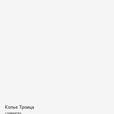
КАТАЛОГ
ПРАЗДНИКИ
Колье Троица
433889782