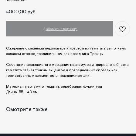
Одежда
Рождество
Украшения и аксессуары
Пасха
4000,00
руб.
Дом
Крестины
Кресты
Венчание
Богослужебные облачения
Добавить в корзину
Православное искусство
О НАС
Ожерелье с камнями перламутра и крестом из гематита выполнено
зеленом оттенке, традиционном для праздника Троицы.
ANTIПА LAVKA
Контакты
Сочетание шелковистого мерцания перламутра и природного блеска
FAQ
гематита станет тонким акцентом в повседневных образах или
торжественным элементом в праздничные дни.
ПОДПИШИТЕСЬ НА РАССЫЛКУ
Материал: перламутр, гематит, серебряная фурнитура
Длина: 35 – 40 см
Смотрите также
Отправить
Отправляя форму, вы даете согласие на обработку
персональных данных