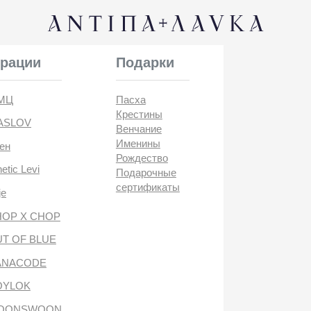
КОНТАК
и
Подарки
Пасха
Крестины
Венчание
Именины
Рождество
i
Подарочные
сертификаты
CHOP
BLUE
DE
антипа лавка
WOON
ANTIПА LAVKA