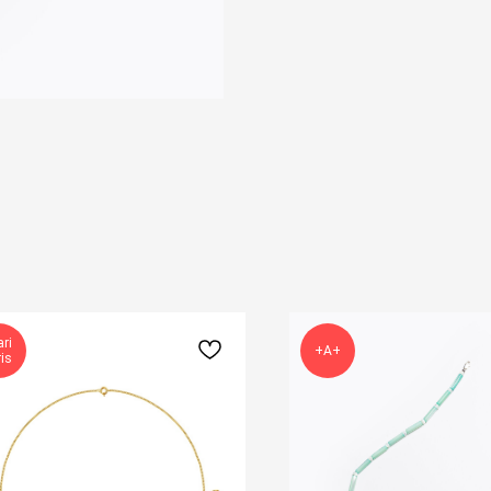
ri
+А+
is