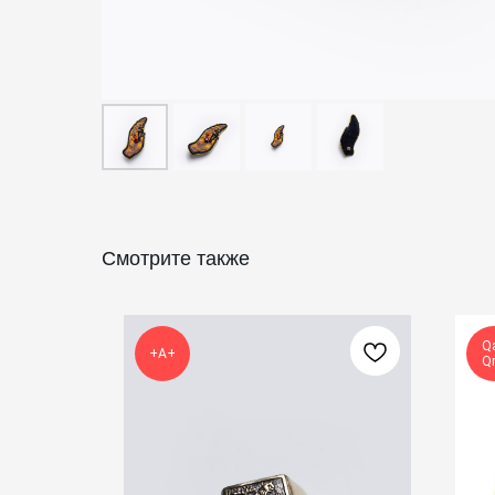
Смотрите также
Qa
+А+
Qr