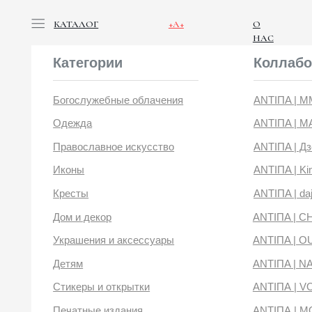
КАТАЛОГ
+А+
О
НАС
Категории
Коллабораци
Богослужебные облачения
ANTIПA | ММЦ
Одежда
ANTIПA | MASLOV
Православное искусство
ANTIПA | Дзен
Иконы
ANTIПA | Kinetic Lev
Кресты
ANTIПA | daje
Дом и декор
ANTIПA | CHOP X 
Украшения и аксессуары
ANTIПA | OUT OF 
Детям
ANTIПA | NANACO
Стикеры и открытки
ANTIПА | VOYLOK
Печатные издания
ANTIПА | MOONS