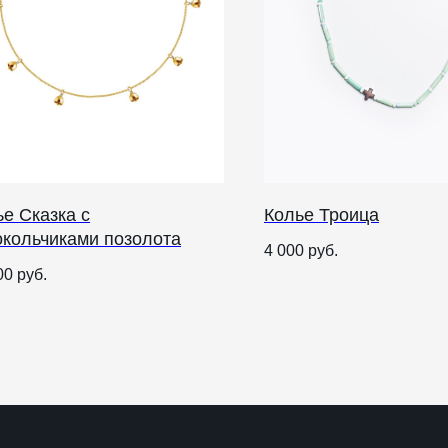
е Сказка с
Колье Троица
окольчиками позолота
О НАС
4 000
руб.
00
руб.
ANTIПА LAVKA
Контакты
FAQ
О
п