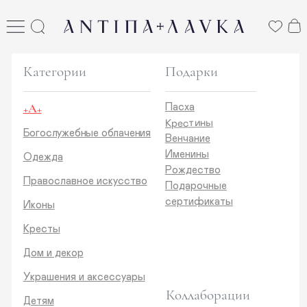
ANTIПА LAVKA
антипа лавка
Категории
Подарки
+А+
Пасха
Крестины
Богослужебные облачения
Венчание
Именины
Одежда
Рождество
Православное искусство
Подарочные
сертификаты
Иконы
Кресты
Дом и декор
Украшения и аксессуары
Коллаборации
Детям
Стикеры и открытки
ANTIПA | ММЦ
Печатные издания
ANTIПA | MASLOV
ANTIПA | Дзен
Каталог
ANTIПA | Kinetic Levi
О нас
ANTIПA | daje