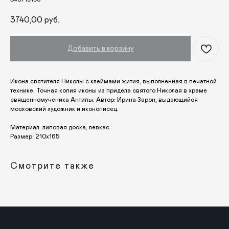
Дом
Крестины
3740,00
руб.
Кресты
Венчание
Богослужебные облачения
Православное искусство
Добавить в корзину
О НАС
ANTIПА LAVKA
Икона святителя Николы с клеймами жития, выполненная в печатной
технике. Точная копия иконы из придела святого Николая в храме
Контакты
священномученика Антипы. Автор: Ирина Зарон, выдающийся
FAQ
московский художник и иконописец.
Материал: липовая доска, левкас
ПОДПИШИТЕСЬ НА РАССЫЛКУ
Размер: 210х165
Смотрите также
Отправить
Отправляя форму, вы даете согласие на обработку
персональных данных