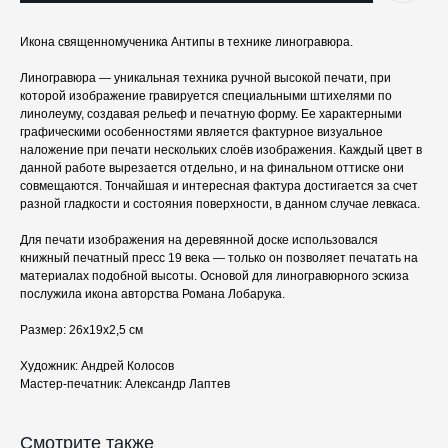
Икона священномученика Антипы в технике линогравюра.
Линогравюра — уникальная техника ручной высокой печати, при
которой изображение гравируется специальными штихелями по
линолеуму, создавая рельеф и печатную форму. Ее характерными
графическими особенностями является фактурное визуальное
наложение при печати нескольких слоёв изображения. Каждый цвет в
данной работе вырезается отдельно, и на финальном оттиске они
совмещаются. Тончайшая и интересная фактура достигается за счет
разной гладкости и состояния поверхности, в данном случае левкаса.
Для печати изображения на деревянной доске использовался
книжный печатный пресс 19 века — только он позволяет печатать на
материалах подобной высоты. Основой для линогравюрного эскиза
послужила икона авторства Романа Лобарука.
Размер: 26х19х2,5 см
КАТАЛОГ
ПРАЗДНИКИ
Художник: Андрей Колосов
Одежда
Рождество
Мастер-печатник: Александр Лаптев
Украшения и аксессуары
Пасха
Дом
Крестины
Кресты
Венчание
Смотрите также