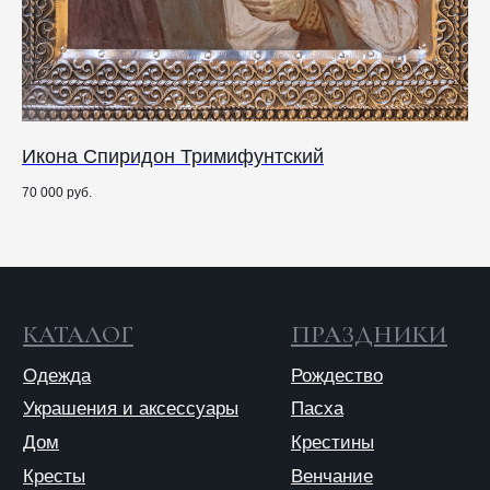
Публичная оферта
Политика конфиденциальности
Икона Спиридон Тримифунтский
Ру
70 000
руб.
7 1