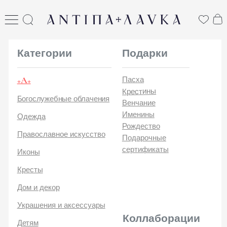
ANTIПА LAVKA
антипа лавка
Категории
Подарки
+А+
Пасха
Крестины
Богослужебные облачения
Венчание
Именины
Одежда
Рождество
Православное искусство
Подарочные
сертификаты
Иконы
Кресты
Дом и декор
Украшения и аксессуары
Коллаборации
Детям
Стикеры и открытки
ANTIПA | ММЦ
Печатные издания
ANTIПA | MASLOV
ANTIПA | Дзен
Каталог
ANTIПA | Kinetic Levi
О
ANTIПA | daje