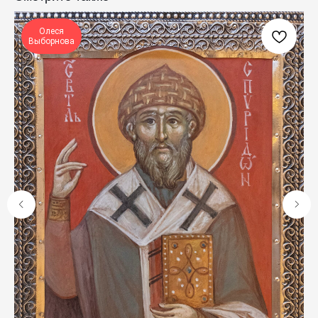
Богослужебные облачения
Православное искусство
Олеся
Выборнова
О НАС
ANTIПА LAVKA
Контакты
FAQ
ПОДПИШИТЕСЬ НА РАССЫЛКУ
Отправить
Отправляя форму, вы даете согласие на обработку
персональных данных
© 2025 ANTIПА