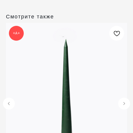
Смотрите также
КАТАЛОГ
ПРАЗДНИКИ
Одежда
Рождество
+А+
Украшения и аксессуары
Пасха
Дом
Крестины
Кресты
Венчание
Богослужебные облачения
Православное искусство
О НАС
ANTIПА LAVKA
Контакты
FAQ
ПОДПИШИТЕСЬ НА РАССЫЛКУ