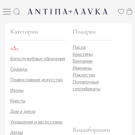
ANTIПА LAVKA
антипа лавка
Категории
Подарки
+А+
Пасха
Крестины
Богослужебные облачения
Венчание
Именины
Одежда
Рождество
Православное искусство
Подарочные
сертификаты
Иконы
Кресты
Дом и декор
Украшения и аксессуары
Коллаборации
Детям
Стикеры и открытки
ANTIПA | ММЦ
Печатные издания
ANTIПA | MASLOV
ANTIПA | Дзен
Каталог
ANTIПA | Kinetic Levi
О нас
ANTIПA | daje