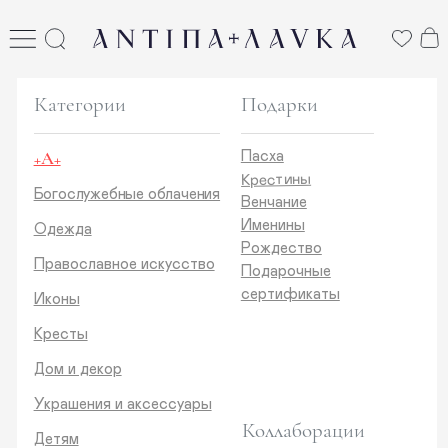
ANTIПА LAVKA
антипа лавка
Категории
Подарки
+А+
Пасха
Крестины
Богослужебные облачения
Венчание
Именины
Одежда
Рождество
Православное искусство
Подарочные
сертификаты
Иконы
Кресты
Дом и декор
Украшения и аксессуары
Коллаборации
Детям
Стикеры и открытки
ANTIПA | ММЦ
Печатные издания
ANTIПA | MASLOV
ANTIПA | Дзен
Каталог
ANTIПA | Kinetic Levi
О нас
ANTIПA | daje