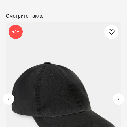
Смотрите также
КАТАЛОГ
ПРАЗДНИКИ
Одежда
Рождество
+А+
Украшения и аксессуары
Пасха
Дом
Крестины
Кресты
Венчание
Богослужебные облачения
Православное искусство
О НАС
ANTIПА LAVKA
Контакты
FAQ
ПОДПИШИТЕСЬ НА РАССЫЛКУ