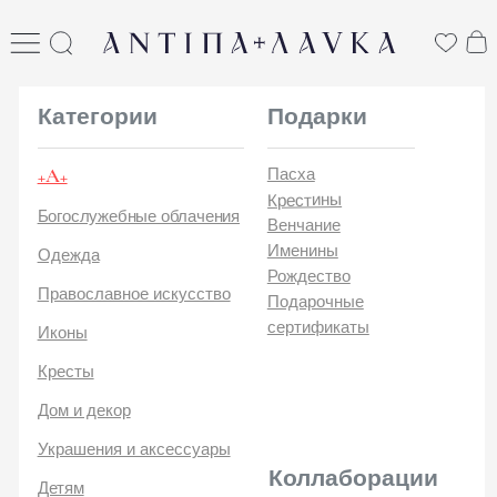
ANTIПА LAVKA
антипа лавка
Категории
Подарки
+А+
Пасха
Крестины
Богослужебные облачения
Венчание
Именины
Одежда
Рождество
Православное искусство
Подарочные
сертификаты
Иконы
Кресты
Дом и декор
Украшения и аксессуары
Коллаборации
Детям
Стикеры и открытки
ANTIПA | ММЦ
Печатные издания
ANTIПA | MASLOV
ANTIПA | Дзен
Каталог
ANTIПA | Kinetic Levi
О
ANTIПA | daje