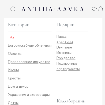
ANTIПА LAVKA
антипа лавка
Категории
Подарки
+А+
Пасха
Крестины
Богослужебные облачения
Венчание
Именины
Одежда
Рождество
Православное искусство
Подарочные
сертификаты
Иконы
Кресты
Дом и декор
Украшения и аксессуары
Коллаборации
Детям
Стикеры и открытки
ANTIПA | ММЦ
Печатные издания
ANTIПA | MASLOV
ANTIПA | Дзен
Каталог
ANTIПA | Kinetic Levi
О нас
ANTIПA | daje