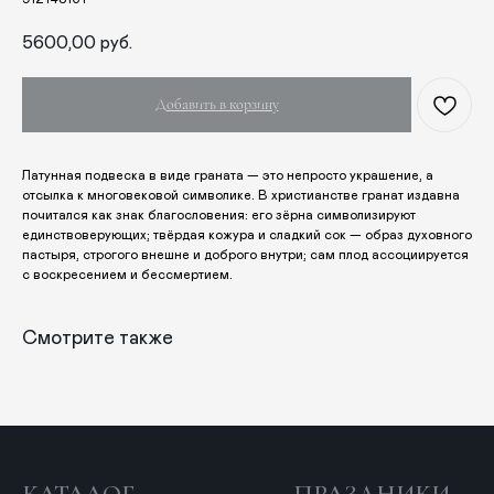
Дом
Крестины
Кресты
Венчание
5600,00
руб.
Богослужебные облачения
Православное искусство
Добавить в корзину
О НАС
ANTIПА LAVKA
Латунная подвеска в виде граната — это непросто украшение, а
Контакты
отсылка к многовековой символике. В христианстве гранат издавна
FAQ
почитался как знак благословения: его зёрна символизируют
единствоверующих; твёрдая кожура и сладкий сок — образ духовного
пастыря, строгого внешне и доброго внутри; сам плод ассоциируется
ПОДПИШИТЕСЬ НА РАССЫЛКУ
с воскресением и бессмертием.
Смотрите также
Отправить
Отправляя форму, вы даете согласие на обработку
персональных данных