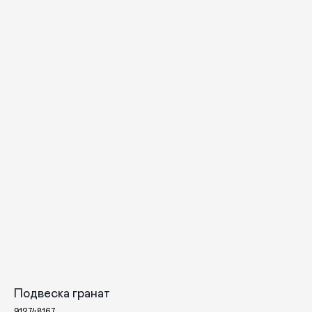
КАТАЛОГ
ПРАЗДНИКИ
Одежда
Рождество
Подвеска гранат
Украшения и аксессуары
Пасха
912748167