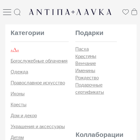
ANTIПА LAVKA
антипа лавка
Категории
Подарки
+А+
Пасха
Крестины
Богослужебные облачения
Венчание
Именины
Одежда
Рождество
Православное искусство
Подарочные
сертификаты
Иконы
Кресты
Дом и декор
Украшения и аксессуары
Коллаборации
Детям
Стикеры и открытки
ANTIПA | ММЦ
Печатные издания
ANTIПA | MASLOV
ANTIПA | Дзен
Каталог
ANTIПA | Kinetic Levi
О
ANTIПA | daje