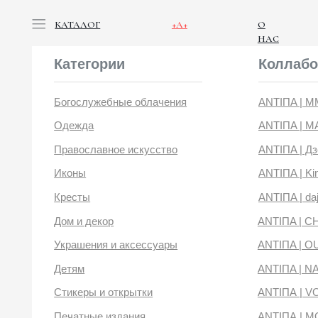
КАТАЛОГ
+А+
О
НАС
Категории
Коллабораци
Богослужебные облачения
ANTIПA | ММЦ
Одежда
ANTIПA | MASLOV
Православное искусство
ANTIПA | Дзен
Иконы
ANTIПA | Kinetic Lev
Кресты
ANTIПA | daje
Дом и декор
ANTIПA | CHOP X 
Украшения и аксессуары
ANTIПA | OUT OF 
Детям
ANTIПA | NANACO
Стикеры и открытки
ANTIПА | VOYLOK
Печатные издания
ANTIПА | MOONS