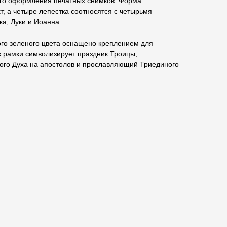
го оформления печатных снимков. Форма
, а четыре лепестка соотносятся с четырьмя
а, Луки и Иоанна.
ого зеленого цвета оснащено креплением для
к рамки символизирует праздник Троицы,
го Духа на апостолов и прославляющий Триединого