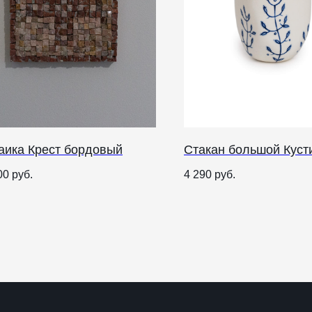
аика Крест бордовый
Стакан большой Куст
О НАС
00
руб.
4 290
руб.
ANTIПА LAVKA
Контакты
FAQ
О
п