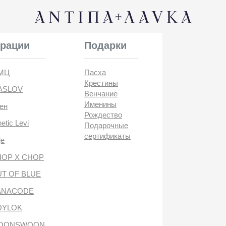
КОНТАК
и
Подарки
Пасха
Крестины
Венчание
Именины
Рождество
i
Подарочные
сертификаты
CHOP
BLUE
DE
антипа лавка
WOON
ANTIПА LAVKA