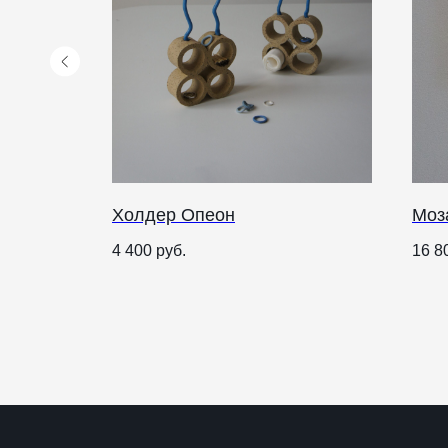
стики
Холдер Опеон
Моз
КАТАЛОГ
ПРАЗДНИКИ
4 400
руб.
16 8
Рождество
Одежда
Украшения и аксессуары
Пасха
Дом
Крестины
Кресты
Венчание
Богослужебные облачения
Православное искусство