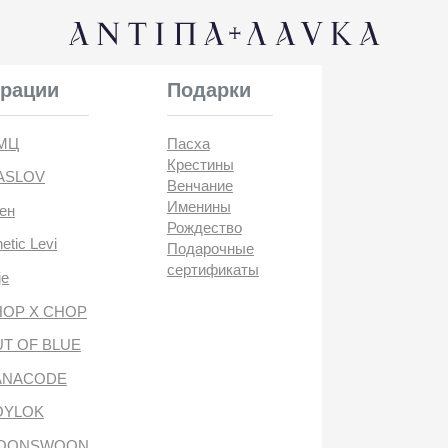
КОНТАК
и
Подарки
Пасха
Крестины
Венчание
Именины
Рождество
i
Подарочные
сертификаты
CHOP
BLUE
DE
антипа лавка
WOON
ANTIПА LAVKA