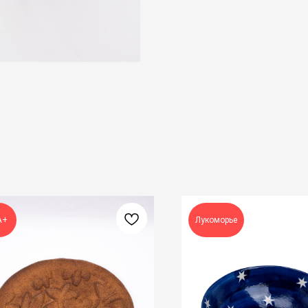
А+
Лукоморье