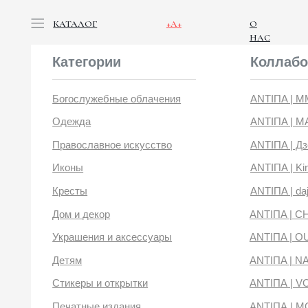
КАТАЛОГ
+А+
О
НАС
Категории
Коллабораци
Богослужебные облачения
ANTIПA | ММЦ
Одежда
ANTIПA | MASLOV
Православное искусство
ANTIПA | Дзен
Иконы
ANTIПA | Kinetic Lev
Кресты
ANTIПA | daje
Дом и декор
ANTIПA | CHOP X 
Украшения и аксессуары
ANTIПA | OUT OF 
Детям
ANTIПA | NANACO
Стикеры и открытки
ANTIПА | VOYLOK
Печатные издания
ANTIПА | MOONS