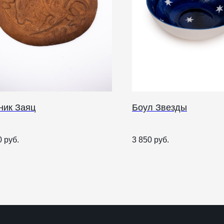
ник Заяц
Боул Звезды
О НАС
0
руб.
3 850
руб.
ANTIПА LAVKA
Контакты
FAQ
О
п