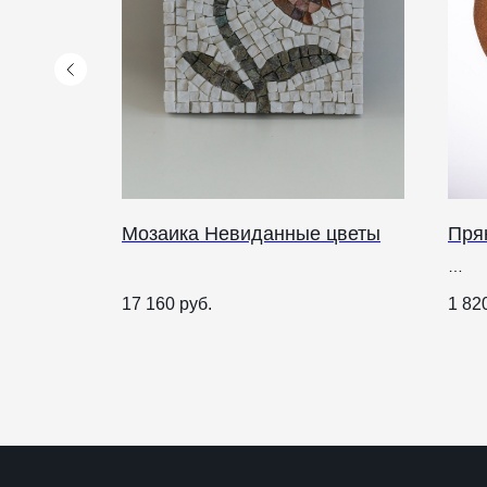
стики
Мозаика Невиданные цветы
Пря
КАТАЛОГ
ПРАЗДНИКИ
17 160
руб.
1 82
Рождество
Одежда
Украшения и аксессуары
Пасха
Дом
Крестины
Кресты
Венчание
Богослужебные облачения
Православное искусство