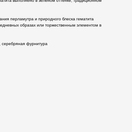
матита выполнено в зеленом оттенке, традиционном
ания перламутра и природного блеска гематита
вседневных образах или торжественным элементом в
т, серебряная фурнитура