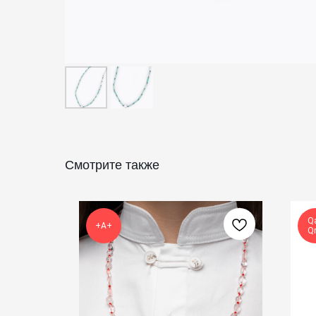
Смотрите также
Qa
+А+
Qr