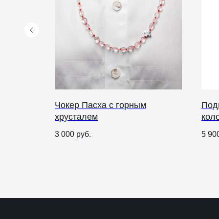
Чокер Пасха с горным
Под
хрусталем
кол
КАТАЛОГ
ПРАЗДНИКИ
3 000
руб.
5 90
Рождество
Одежда
Украшения и аксессуары
Пасха
Дом
Крестины
Кресты
Венчание
Богослужебные облачения
Православное искусство