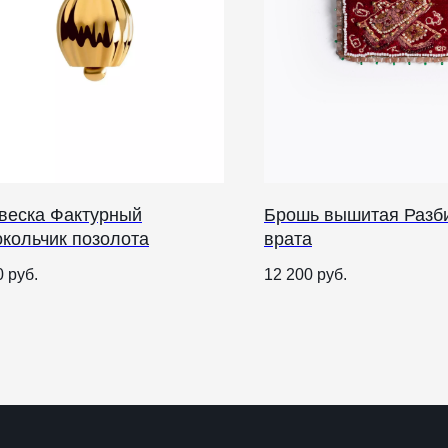
веска Фактурный
Брошь вышитая Разб
окольчик позолота
врата
О НАС
0
руб.
12 200
руб.
ANTIПА LAVKA
Контакты
FAQ
О
п