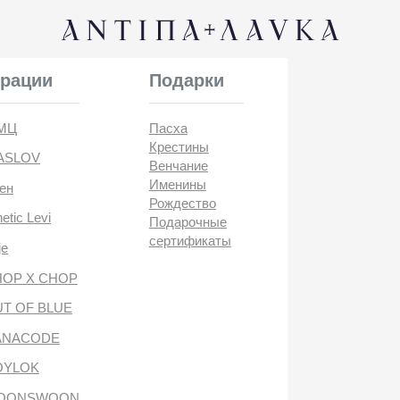
КОНТАК
и
Подарки
Пасха
Крестины
Венчание
Именины
Рождество
i
Подарочные
сертификаты
CHOP
BLUE
DE
антипа лавка
WOON
ANTIПА LAVKA