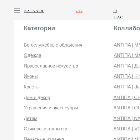
КАТАЛОГ
+А+
О
НАС
Категории
Коллабораци
Богослужебные облачения
ANTIПA | ММЦ
Одежда
ANTIПA | MASLOV
Православное искусство
ANTIПA | Дзен
Иконы
ANTIПA | Kinetic Lev
Кресты
ANTIПA | daje
Дом и декор
ANTIПA | CHOP X 
Украшения и аксессуары
ANTIПA | OUT OF 
Детям
ANTIПA | NANACO
Стикеры и открытки
ANTIПА | VOYLOK
Печатные издания
ANTIПА | MOONS