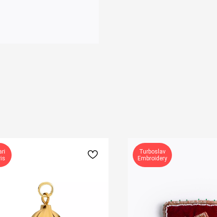
ri
Turboslav
is
Embroidery