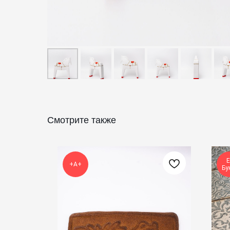
Смотрите также
Е
+А+
Бу