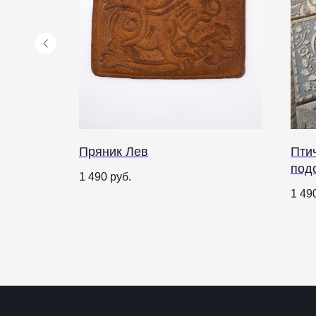
Пряник Лев
Птич
под
КАТАЛОГ
ПРАЗДНИКИ
1 490
руб.
1 49
Рождество
Одежда
Украшения и аксессуары
Пасха
Дом
Крестины
Кресты
Венчание
Богослужебные облачения
Православное искусство