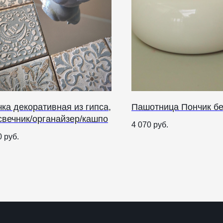
ка декоративная из гипса,
Пашотница Пончик б
свечник/органайзер/кашпо
О НАС
4 070
руб.
0
руб.
ANTIПА LAVKA
Контакты
FAQ
О
п