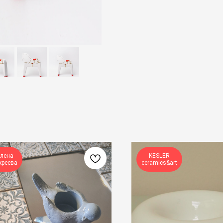
лена
KESLER
креева
ceramics&art