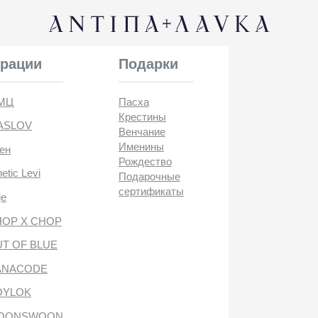
КОНТАК
и
Подарки
Пасха
Крестины
Венчание
Именины
Рождество
i
Подарочные
сертификаты
CHOP
BLUE
DE
антипа лавка
WOON
ANTIПА LAVKA