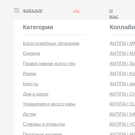
КАТАЛОГ
+А+
О
НАС
Категории
Коллабораци
Богослужебные облачения
ANTIПA | ММЦ
Одежда
ANTIПA | MASLOV
Православное искусство
ANTIПA | Дзен
Иконы
ANTIПA | Kinetic Lev
Кресты
ANTIПA | daje
Дом и декор
ANTIПA | CHOP X 
Украшения и аксессуары
ANTIПA | OUT OF 
Детям
ANTIПA | NANACO
Стикеры и открытки
ANTIПА | VOYLOK
Печатные издания
ANTIПА | MOONS