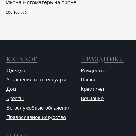
Икона Богоматерь на троне
Ру
Ел
100 100
руб.
17 