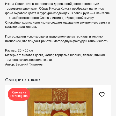
Икона Спасителя выполнена на деревянной доске с ковчегом и
торцевыми шпонками. Образ Иисуса Христа изображен на теплом
фоне охрового цвета в пурпурных одеждах. В левой руке — Евангелие
— знак Божественного Слова и истины, обращенной к миру.
Спокойная композиция иконы создает ощущение внутреннего света и
молитвенной тишины.
При создании использованы традиционные материалы и техники
иконописи, что придает работе благородную фактуру и каноничность.
Размер: 20 × 16 см
Материал: липовая доска, ковчег, торцевые шпонки, левкас, яичная
темпера, сусальное золото, лак
Автор: Василий Тяпляков
КАТАЛОГ
ПРАЗДНИКИ
Одежда
Рождество
Смотрите также
Украшения и аксессуары
Пасха
Дом
Крестины
Светлана
Кресты
Венчание
Ржаницына
Богослужебные облачения
Православное искусство