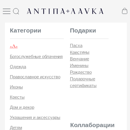
ANTIПА LAVKA
антипа лавка
Категории
Подарки
+А+
Пасха
Крестины
Богослужебные облачения
Венчание
Именины
Одежда
Рождество
Православное искусство
Подарочные
сертификаты
Иконы
Кресты
Дом и декор
Украшения и аксессуары
Коллаборации
Детям
Стикеры и открытки
ANTIПA | ММЦ
Печатные издания
ANTIПA | MASLOV
ANTIПA | Дзен
Каталог
ANTIПA | Kinetic Levi
О
ANTIПA | daje