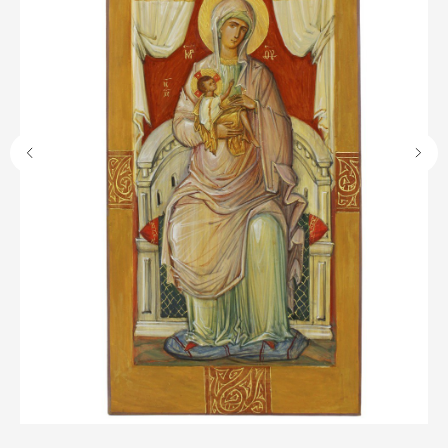
О НАС
ANTIПА LAVKA
Контакты
FAQ
ПОДПИШИТЕСЬ НА РАССЫЛКУ
Отправить
Отправляя форму, вы даете согласие на обработку
персональных данных
© 2025 ANTIПА
Публичная оферта
Политика конфиденциальности