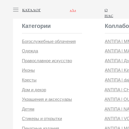
КАТАЛОГ
+А+
О
НАС
Категории
Коллабораци
Богослужебные облачения
ANTIПA | ММЦ
Одежда
ANTIПA | MASLOV
Православное искусство
ANTIПA | Дзен
Иконы
ANTIПA | Kinetic Lev
Кресты
ANTIПA | daje
Дом и декор
ANTIПA | CHOP X 
Украшения и аксессуары
ANTIПA | OUT OF 
Детям
ANTIПA | NANACO
Стикеры и открытки
ANTIПА | VOYLOK
Печатные издания
ANTIПА | MOONS