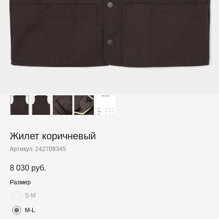
Жилет коричневый
Артикул:
242708345
8 030
руб.
Размер
S-M
M-L