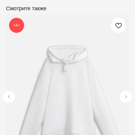
Кресты
Венчание
Смотрите также
Богослужебные облачения
Православное искусство
+А+
О НАС
ANTIПА LAVKA
Контакты
FAQ
ПОДПИШИТЕСЬ НА РАССЫЛКУ
Отправить
Отправляя форму, вы даете согласие на обработку
персональных данных