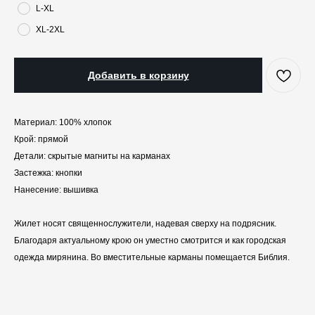
L-XL
XL-2XL
Добавить в корзину
Материал: 100% хлопок
Крой: прямой
Детали: скрытые магниты на карманах
Застежка: кнопки
Нанесение: вышивка
Жилет носят священнослужители, надевая сверху на подрясник.
Благодаря актуальному крою он уместно смотрится и как городская
одежда мирянина. Во вместительные карманы помещается Библия.
КАТАЛОГ
ПРАЗДНИКИ
Одежда
Рождество
Украшения и аксессуары
Пасха
Дом
Крестины