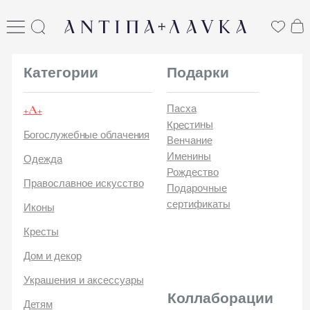
ANTIПА LAVKA
антипа лавка
Категории
Подарки
+А+
Пасха
Крестины
Богослужебные облачения
Венчание
Именины
Одежда
Рождество
Православное искусство
Подарочные
сертификаты
Иконы
Кресты
Дом и декор
Украшения и аксессуары
Коллаборации
Детям
Стикеры и открытки
ANTIПA | ММЦ
Печатные издания
ANTIПA | MASLOV
ANTIПA | Дзен
Каталог
ANTIПA | Kinetic Levi
О
ANTIПA | daje