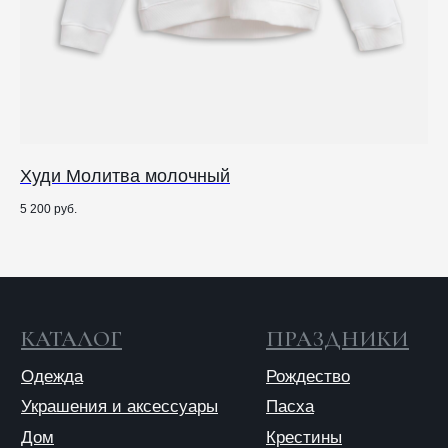
© 2025 ANTIПА
Публичная оферта
Политика конфиденциальности
Худи Молитва молочный
С
5 200
руб.
6 9