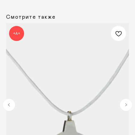
Смотрите также
КАТАЛОГ
ПРАЗДНИКИ
Одежда
Рождество
+А+
Украшения и аксессуары
Пасха
Дом
Крестины
Кресты
Венчание
Богослужебные облачения
Православное искусство
О НАС
ANTIПА LAVKA
Контакты
FAQ
ПОДПИШИТЕСЬ НА РАССЫЛКУ