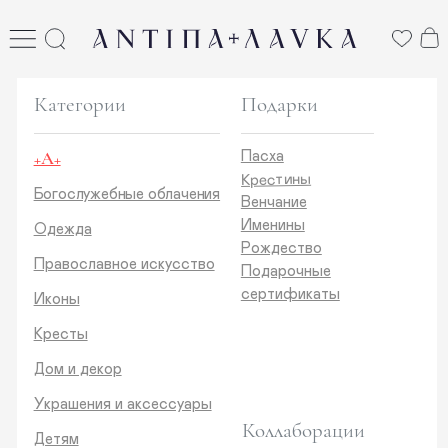
ANTIПА LAVKA
антипа лавка
Категории
Подарки
+А+
Пасха
Крестины
Богослужебные облачения
Венчание
Именины
Одежда
Рождество
Православное искусство
Подарочные
сертификаты
Иконы
Кресты
Дом и декор
Украшения и аксессуары
Коллаборации
Детям
Стикеры и открытки
ANTIПA | ММЦ
Печатные издания
ANTIПA | MASLOV
ANTIПA | Дзен
Каталог
ANTIПA | Kinetic Levi
О нас
ANTIПA | daje