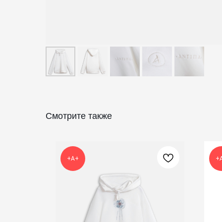
Смотрите также
+А+
+