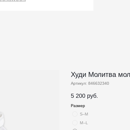
Худи Молитва мо
Артикул:
846632340
5 200
руб.
Размер
S–M
M–L