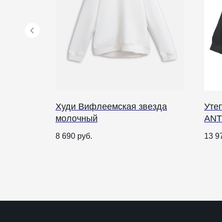
Худи Вифлеемская звезда
Уте
молочный
ANT
КАТАЛОГ
ПРАЗДНИКИ
8 690
руб.
13 9
Рождество
Одежда
Украшения и аксессуары
Пасха
Дом
Крестины
Кресты
Венчание
Богослужебные облачения
Православное искусство