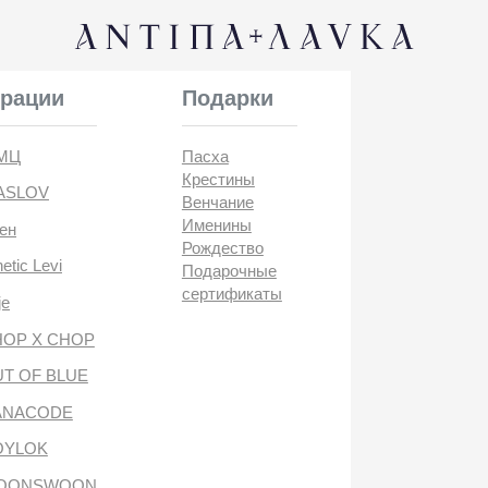
КОНТАК
и
Подарки
Пасха
Крестины
Венчание
Именины
Рождество
i
Подарочные
сертификаты
CHOP
BLUE
DE
антипа лавка
WOON
ANTIПА LAVKA