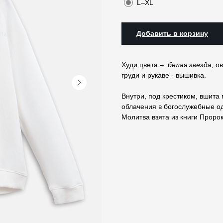
L–ХL
Добавить в корзину
Худи цвета –
белая звезда,
ов
груди и рукаве - вышивка.
Внутри, под крестиком, вшита
облачения в богослужебные о
Молитва взята из книги Пророк