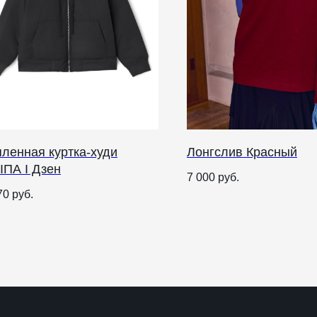
пленная куртка-худи
Лонгслив Красный
IПА I Дзен
О НАС
7 000
руб.
70
руб.
ANTIПА LAVKA
Контакты
FAQ
О
п