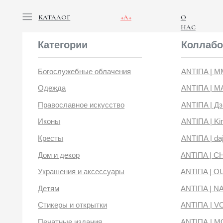
КАТАЛОГ
+А+
О
НАС
Категории
Коллабораци
Богослужебные облачения
ANTIПA | ММЦ
Одежда
ANTIПA | MASLOV
Православное искусство
ANTIПA | Дзен
Иконы
ANTIПA | Kinetic Lev
Кресты
ANTIПA | daje
Дом и декор
ANTIПA | CHOP X 
Украшения и аксессуары
ANTIПA | OUT OF 
Детям
ANTIПA | NANACO
Стикеры и открытки
ANTIПА | VOYLOK
Печатные издания
ANTIПА | MOONS