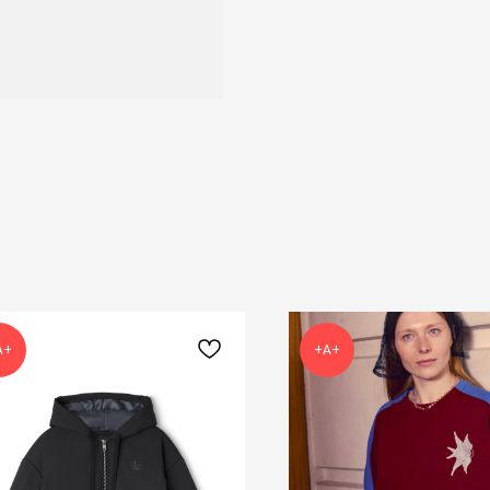
А+
+А+