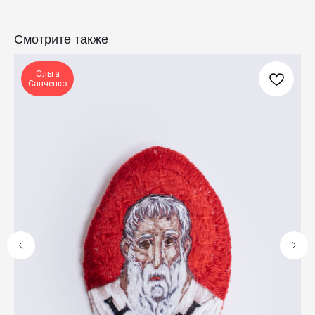
Смотрите также
КАТАЛОГ
ПРАЗДНИКИ
Одежда
Рождество
Ольга
Украшения и аксессуары
Пасха
Савченко
Дом
Крестины
Кресты
Венчание
Богослужебные облачения
Православное искусство
О НАС
ANTIПА LAVKA
Контакты
FAQ
ПОДПИШИТЕСЬ НА РАССЫЛКУ