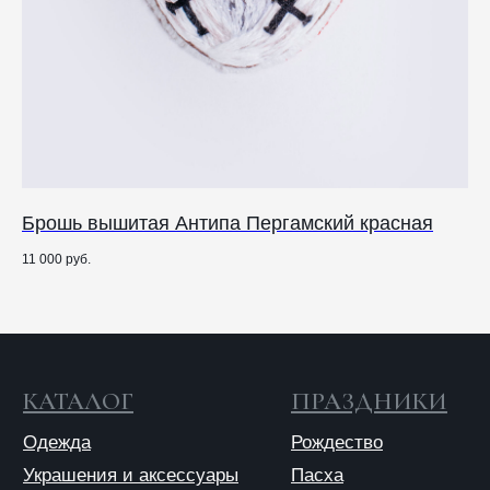
Отправить
Отправляя форму, вы даете согласие на обработку
персональных данных
© 2025 ANTIПА
Публичная оферта
Брошь вышитая Антипа Пергамский красная
К
Политика конфиденциальности
11 000
руб.
17 