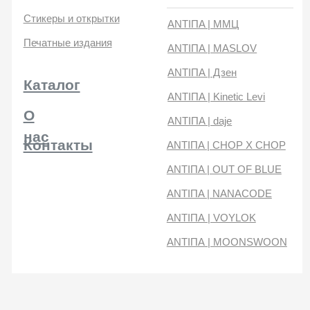
нас
Контакты
ANTIПA | CHOP X CHOP
ANTIПA | OUT OF BLUE
ANTIПA | NANACODE
ANTIПА | VOYLOK
ANTIПА | MOONSWOON
404
Кажется, такой страницы не существует
Перейти на главную