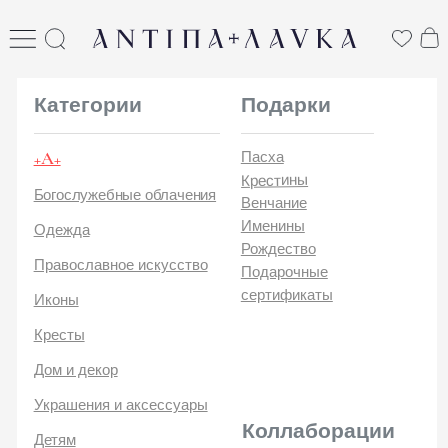
ANTIПА LAVKA
антипа лавка
Категории
Подарки
+А+
Пасха
Крестины
Богослужебные облачения
Венчание
Именины
Одежда
Рождество
Православное искусство
Подарочные
сертификаты
Иконы
Кресты
Дом и декор
Украшения и аксессуары
Коллаборации
Детям
Стикеры и открытки
ANTIПA | ММЦ
Печатные издания
ANTIПA | MASLOV
ANTIПA | Дзен
Каталог
ANTIПA | Kinetic Levi
О
ANTIПA | daje