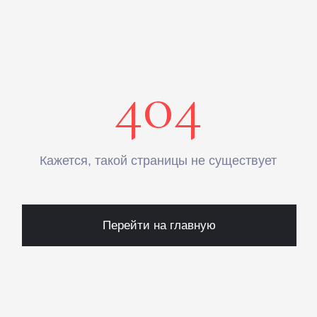
КАТАЛОГ
ПРАЗДНИКИ
Одежда
Рождество
Украшения и аксессуары
Пасха
Дом
Крестины
Кресты
Венчание
Богослужебные облачения
Православное искусство
О НАС
ANTIПА LAVKA
Контакты
FAQ
ПОДПИШИТЕСЬ НА РАССЫЛКУ