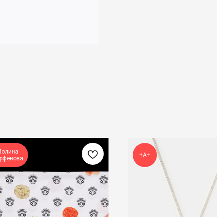
Полина
+А+
рфенова