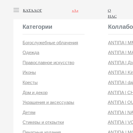
КАТАЛОГ
+А+
О
НАС
Категории
Коллабораци
Богослужебные облачения
ANTIПA | ММЦ
Одежда
ANTIПA | MASLOV
Православное искусство
ANTIПA | Дзен
Иконы
ANTIПA | Kinetic Lev
Кресты
ANTIПA | daje
Дом и декор
ANTIПA | CHOP X 
Украшения и аксессуары
ANTIПA | OUT OF 
Детям
ANTIПA | NANACO
Стикеры и открытки
ANTIПА | VOYLOK
Печатные издания
ANTIПА | MOONS