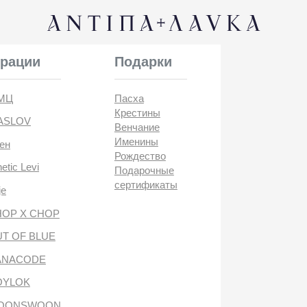
КОНТАК
и
Подарки
Пасха
Крестины
Венчание
Именины
Рождество
i
Подарочные
сертификаты
CHOP
BLUE
DE
антипа лавка
WOON
ANTIПА LAVKA