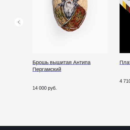
Брошь вышитая Антипа
Пла
Пергамский
КАТАЛОГ
ПРАЗДНИКИ
4 71
14 000
руб.
Рождество
Одежда
Украшения и аксессуары
Пасха
Дом
Крестины
Кресты
Венчание
Богослужебные облачения