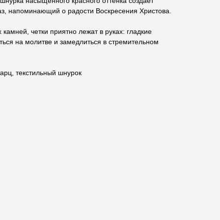
 шнурка насыщенного красного оттенка создает
аз, напоминающий о радости Воскресения Христова.
камней, четки приятно лежат в руках: гладкие
ться на молитве и замедлиться в стремительном
варц, текстильный шнурок