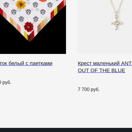
ток белый с паетками
Крест маленький ANT
OUT OF THE BLUE
О НАС
0
руб.
7 700
руб.
ANTIПА LAVKA
Контакты
FAQ
О
п