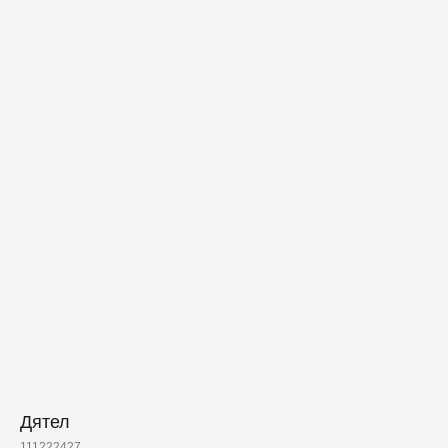
КАТАЛОГ
ПРАЗДНИКИ
Дятел
Одежда
Рождество
111222427