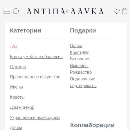
ANTIПА LAVKA
антипа лавка
Категории
Подарки
+А+
Пасха
Крестины
Богослужебные облачения
Венчание
Именины
Одежда
Рождество
Православное искусство
Подарочные
сертификаты
Иконы
Кресты
Дом и декор
Украшения и аксессуары
Коллаборации
Детям
Стикеры и открытки
ANTIПA | ММЦ
Печатные издания
ANTIПA | MASLOV
ANTIПA | Дзен
Каталог
ANTIПA | Kinetic Levi
О
ANTIПA | daje