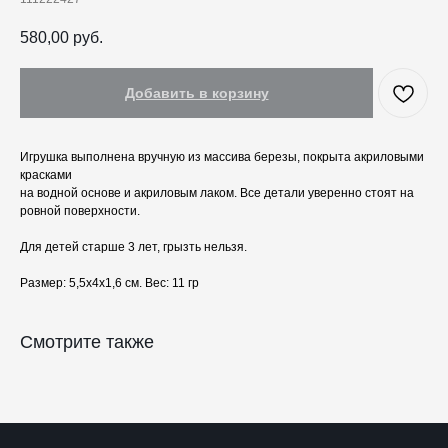
Украшения и аксессуары
Пасха
Дом
Крестины
580,00
руб.
Кресты
Венчание
Богослужебные облачения
Добавить в корзину
Православное искусство
О НАС
Игрушка выполнена вручную из массива березы, покрыта акриловыми
ANTIПА LAVKA
красками
на водной основе и акриловым лаком. Все детали уверенно стоят на
Контакты
ровной поверхности.
FAQ
Для детей старше 3 лет, грызть нельзя.
ПОДПИШИТЕСЬ НА РАССЫЛКУ
Размер: 5,5х4х1,6 см. Веc: 11 гр
Смотрите также
Отправить
Отправляя форму, вы даете согласие на обработку
персональных данных