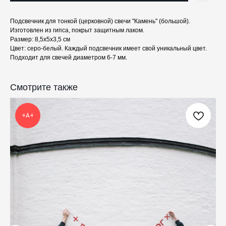
Подсвечник для тонкой (церковной) свечи "Камень" (большой).
Изготовлен из гипса, покрыт защитным лаком.
Размер: 8,5х5х3,5 см
Цвет: серо-белый. Каждый подсвечник имеет свой уникальный цвет.
Подходит для свечей диаметром 6-7 мм.
КАТАЛОГ
ПРАЗДНИКИ
Смотрите также
Одежда
Рождество
Украшения и аксессуары
Пасха
Дом
Крестины
+А+
Кресты
Венчание
Богослужебные облачения
Православное искусство
О НАС
ANTIПА LAVKA
Контакты
FAQ