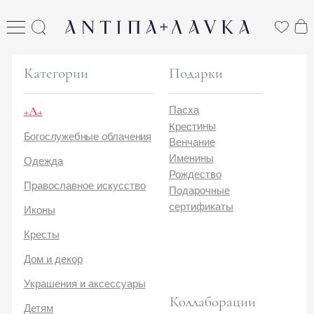
ANTIПА LAVKA
антипа лавка
Категории
Подарки
+А+
Пасха
Крестины
Богослужебные облачения
Венчание
Именины
Одежда
Рождество
Православное искусство
Подарочные
сертификаты
Иконы
Кресты
Дом и декор
Украшения и аксессуары
Коллаборации
Детям
Стикеры и открытки
ANTIПA | ММЦ
Печатные издания
ANTIПA | MASLOV
ANTIПA | Дзен
Каталог
ANTIПA | Kinetic Levi
О нас
ANTIПA | daje