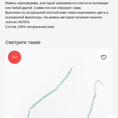
Ремень-трансформер, в который заправляется платок из коллекции
или любой другой. Совместно они образуют сумку.
Выполнен из натуральной плотной кожи темно-коричневого цвета и
итальянской фурнитуры. На ремень методом тиснения нанесен
логотип ANTIПА.
Состав: 100% натуральная кожа
КАТАЛОГ
ПРАЗДНИКИ
Смотрите также
Одежда
Рождество
Украшения и аксессуары
Пасха
Дом
Крестины
+А+
Кресты
Венчание
Богослужебные облачения
Православное искусство
О НАС
ANTIПА LAVKA
Контакты
FAQ