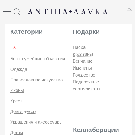
ANTIПА LAVKA
антипа лавка
Категории
Подарки
+А+
Пасха
Крестины
Богослужебные облачения
Венчание
Именины
Одежда
Рождество
Православное искусство
Подарочные
сертификаты
Иконы
Кресты
Дом и декор
Украшения и аксессуары
Коллаборации
Детям
Стикеры и открытки
ANTIПA | ММЦ
Печатные издания
ANTIПA | MASLOV
ANTIПA | Дзен
Каталог
ANTIПA | Kinetic Levi
О
ANTIПA | daje