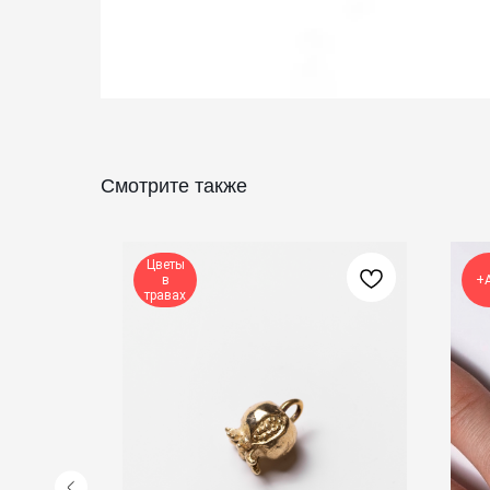
Смотрите также
Цветы
в
+
травах