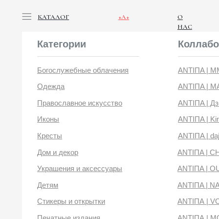
КАТАЛОГ
+А+
О
НАС
Категории
Коллабораци
Богослужебные облачения
ANTIПA | ММЦ
Одежда
ANTIПA | MASLOV
Православное искусство
ANTIПA | Дзен
Иконы
ANTIПA | Kinetic Lev
Кресты
ANTIПA | daje
Дом и декор
ANTIПA | CHOP X 
Украшения и аксессуары
ANTIПA | OUT OF 
Детям
ANTIПA | NANACO
Стикеры и открытки
ANTIПА | VOYLOK
Печатные издания
ANTIПА | MOONS