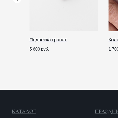
Подвеска гранат
Кол
КАТАЛОГ
ПРАЗДНИКИ
5 600
руб.
1 70
Рождество
Одежда
Украшения и аксессуары
Пасха
Дом
Крестины
Кресты
Венчание
Богослужебные облачения
Православное искусство