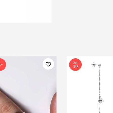
Qari
А+
Qris