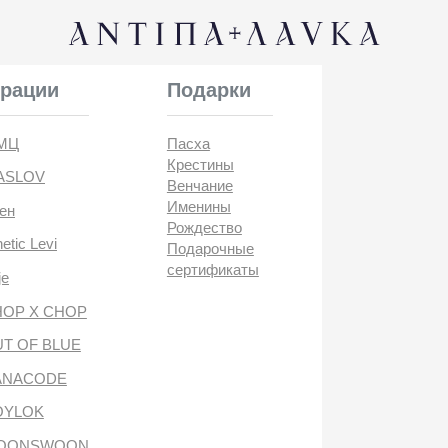
КОНТАК
и
Подарки
Пасха
Крестины
Венчание
Именины
Рождество
i
Подарочные
сертификаты
CHOP
BLUE
DE
антипа лавка
WOON
ANTIПА LAVKA