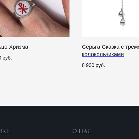
ьцо Хризма
Серьга Сказка с трем
колокольчиками
О НАС
0
руб.
8 900
руб.
ANTIПА LAVKA
Контакты
FAQ
О
п