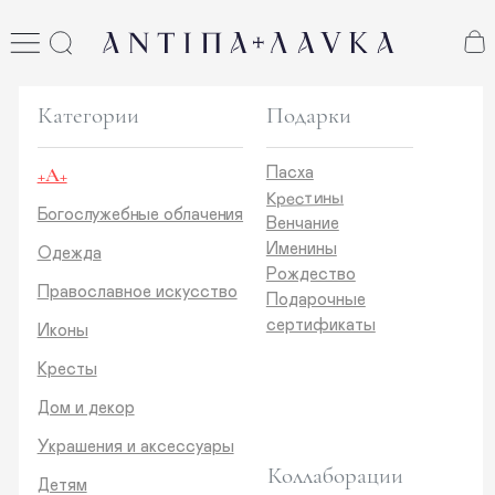
ANTIПА LAVKA
антипа лавка
Категории
Подарки
+А+
Пасха
Крестины
Богослужебные облачения
Венчание
Именины
Одежда
Рождество
Православное искусство
Подарочные
сертификаты
Иконы
Кресты
Дом и декор
Украшения и аксессуары
Коллаборации
Детям
Стикеры и открытки
ANTIПA | ММЦ
Печатные издания
ANTIПA | MASLOV
ANTIПA | Дзен
Каталог
ANTIПA | Kinetic Levi
О нас
ANTIПA | daje