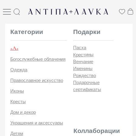
ANTIПА LAVKA
антипа лавка
Категории
Подарки
+А+
Пасха
Крестины
Богослужебные облачения
Венчание
Именины
Одежда
Рождество
Православное искусство
Подарочные
сертификаты
Иконы
Кресты
Дом и декор
Украшения и аксессуары
Коллаборации
Детям
Стикеры и открытки
ANTIПA | ММЦ
Печатные издания
ANTIПA | MASLOV
ANTIПA | Дзен
Каталог
ANTIПA | Kinetic Levi
О
ANTIПA | daje