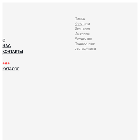
Пасха
Крестины
Венчание
Именины
Рождество
О
Подарочные
НАС
сертификаты
КОНТАКТЫ
+А+
КАТАЛОГ