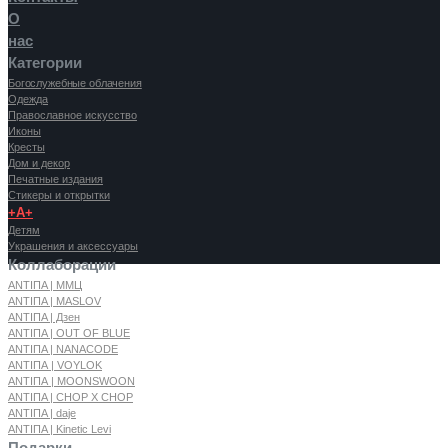
О
нас
Категории
Богослужебные облачения
Одежда
Православное искусство
Иконы
Кресты
Дом и декор
Печатные издания
Стикеры и открытки
+А+
Детям
Украшения и аксессуары
Коллаборации
ANTIПA | ММЦ
ANTIПA | MASLOV
ANTIПA | Дзен
ANTIПA | OUT OF BLUE
ANTIПA | NANACODE
ANTIПА | VOYLOK
ANTIПА | MOONSWOON
ANTIПA | CHOP X CHOP
ANTIПA | daje
ANTIПA | Kinetic Levi
Подарки