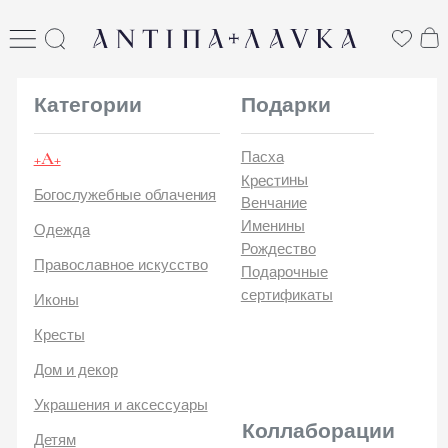
ANTIПА LAVKA
антипа лавка
Категории
Подарки
+А+
Пасха
Крестины
Богослужебные облачения
Венчание
Именины
Одежда
Рождество
Православное искусство
Подарочные
сертификаты
Иконы
Кресты
Дом и декор
Украшения и аксессуары
Коллаборации
Детям
Стикеры и открытки
ANTIПA | ММЦ
Печатные издания
ANTIПA | MASLOV
ANTIПA | Дзен
Каталог
ANTIПA | Kinetic Levi
О
ANTIПA | daje