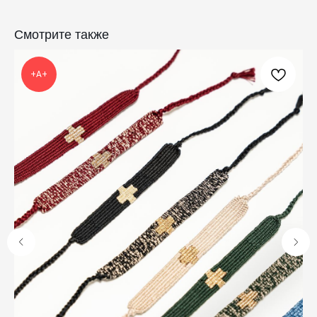
Смотрите также
КАТАЛОГ
ПРАЗДНИКИ
+А+
Одежда
Рождество
Украшения и аксессуары
Пасха
Дом
Крестины
Кресты
Венчание
Богослужебные облачения
Православное искусство
О НАС
ANTIПА LAVKA
Контакты
FAQ
ПОДПИШИТЕСЬ НА РАССЫЛКУ