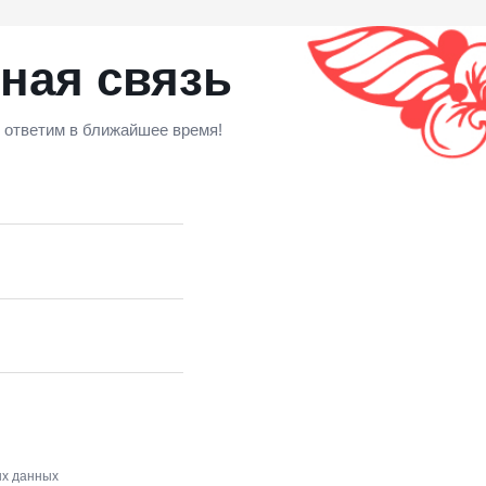
х
О НАС
ANTIПА LAVKA