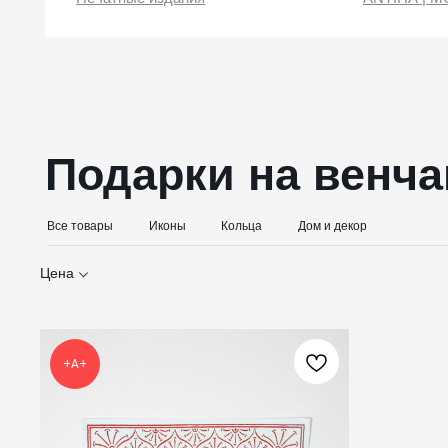
Подарки на венчани
Все товары
Иконы
Кольца
Дом и декор
Цена
+А+