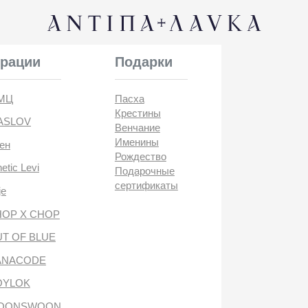
КОНТАК
и
Подарки
Пасха
Крестины
Венчание
Именины
Рождество
i
Подарочные
сертификаты
CHOP
BLUE
DE
антипа лавка
WOON
ANTIПА LAVKA