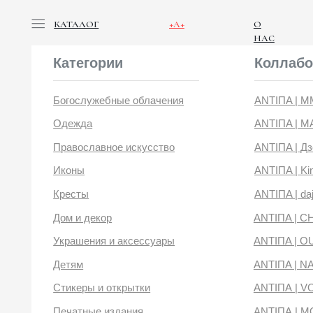
КАТАЛОГ
+А+
О
НАС
Категории
Коллабораци
Богослужебные облачения
ANTIПA | ММЦ
Одежда
ANTIПA | MASLOV
Православное искусство
ANTIПA | Дзен
Иконы
ANTIПA | Kinetic Lev
Кресты
ANTIПA | daje
Дом и декор
ANTIПA | CHOP X 
Украшения и аксессуары
ANTIПA | OUT OF 
Детям
ANTIПA | NANACO
Стикеры и открытки
ANTIПА | VOYLOK
Печатные издания
ANTIПА | MOONS