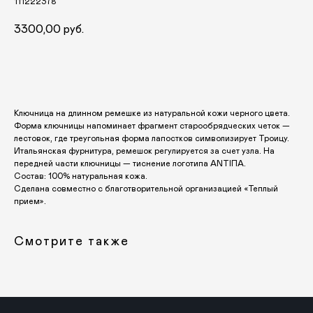
111222378
Украшения и аксессуары
Пасха
Дом
Крестины
3300,00
руб.
Кресты
Венчание
Богослужебные облачения
Добавить в корзину
Православное искусство
О НАС
Ключница на длинном ремешке из натуральной кожи черного цвета.
ANTIПА LAVKA
Форма ключницы напоминает фрагмент старообрядческих четок —
Контакты
лестовок, где треугольная форма лапостков символизирует Троицу.
Итальянская фурнитура, ремешок регулируется за счет узла. На
FAQ
передней части ключницы — тиснение логотипа ANTIПА.
Состав: 100% натуральная кожа.
ПОДПИШИТЕСЬ НА РАССЫЛКУ
Сделана совместно с благотворительной организацией «Теплый
прием».
Смотрите также
Отправить
Отправляя форму, вы даете согласие на обработку
персональных данных