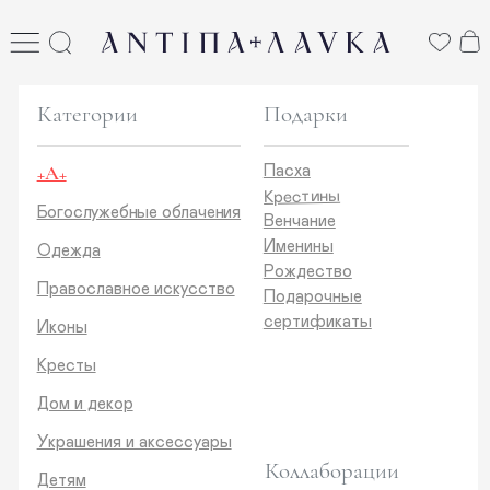
ANTIПА LAVKA
антипа лавка
Категории
Подарки
+А+
Пасха
Крестины
Богослужебные облачения
Венчание
Именины
Одежда
Рождество
Православное искусство
Подарочные
сертификаты
Иконы
Кресты
Дом и декор
Украшения и аксессуары
Коллаборации
Детям
Стикеры и открытки
ANTIПA | ММЦ
Печатные издания
ANTIПA | MASLOV
ANTIПA | Дзен
Каталог
ANTIПA | Kinetic Levi
О нас
ANTIПA | daje