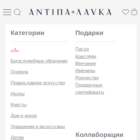
ANTIПА LAVKA
антипа лавка
Категории
Подарки
+А+
Пасха
Крестины
Богослужебные облачения
Венчание
Именины
Одежда
Рождество
Православное искусство
Подарочные
сертификаты
Иконы
Кресты
Дом и декор
Украшения и аксессуары
Коллаборации
Детям
Стикеры и открытки
ANTIПA | ММЦ
Печатные издания
ANTIПA | MASLOV
ANTIПA | Дзен
Каталог
ANTIПA | Kinetic Levi
О
ANTIПA | daje