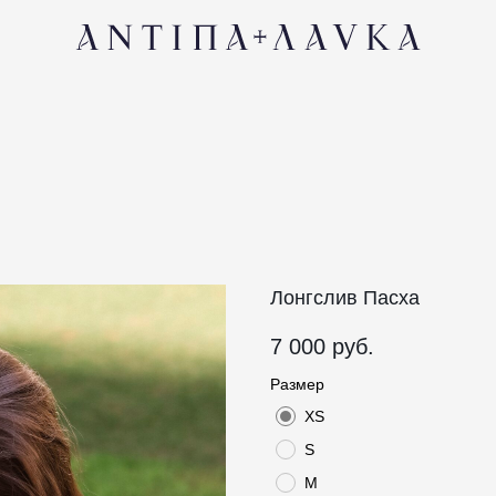
КОНТАК
Лонгслив Пасха
7 000
руб.
Размер
XS
S
M