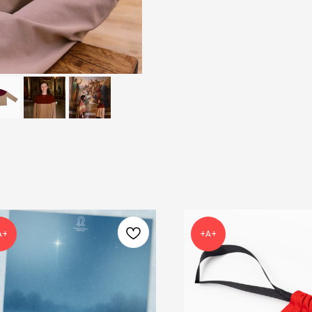
А+
+А+