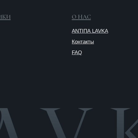
О
п
Публичная
оферта