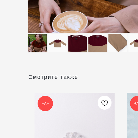
Смотрите также
+А+
+