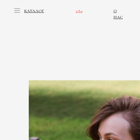
КАТАЛОГ
+А+
О
НАС