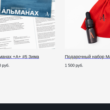
манах +А+ #5 Зима
Подарочный набор М
0
руб.
1 500
руб.
О НАС
ANTIПА LAVKA
Контакты
FAQ