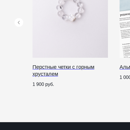
лотом
Перстные четки с горным
Аль
хрусталем
1 00
1 900
руб.
КАТАЛОГ
ПРАЗДНИКИ
Рождество
Одежда
Украшения и аксессуары
Пасха
Дом
Крестины
Кресты
Венчание