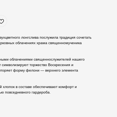
вухцветного лонгслива послужила традиция сочетать
церковных облачениях храма священномученика
ьными облачениями священнослужителей нашего
т символизируют торжество Воскресения и
овторяет форму фелони — верхнего элемента
й хлопок в составе обеспечивают комфорт и
ью повседневного гардероба.