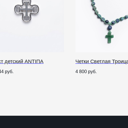
ст детский ANTIПА
Четки Светлая Троиц
О НАС
44
руб.
4 800
руб.
ANTIПА LAVKA
Контакты
FAQ
О
п