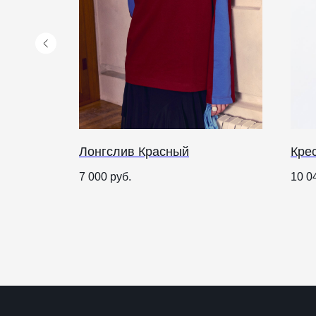
NTIПА
Лонгслив Красный
Кре
КАТАЛОГ
ПРАЗДНИКИ
7 000
руб.
10 0
Рождество
Одежда
Украшения и аксессуары
Пасха
Дом
Крестины
Кресты
Венчание
Богослужебные облачения
Православное искусство