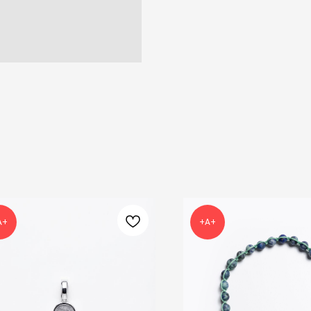
А+
+А+