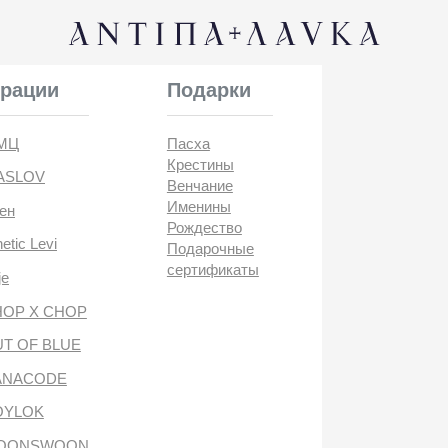
КОНТАК
и
Подарки
Пасха
Крестины
Венчание
Именины
Рождество
i
Подарочные
сертификаты
CHOP
BLUE
DE
антипа лавка
WOON
ANTIПА LAVKA