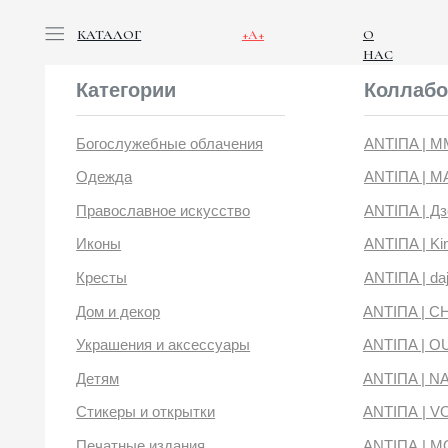
КАТАЛОГ
+А+
О
НАС
Категории
Коллабораци
Богослужебные облачения
ANTIПA | ММЦ
Одежда
ANTIПA | MASLOV
Православное искусство
ANTIПA | Дзен
Иконы
ANTIПA | Kinetic Lev
Кресты
ANTIПA | daje
Дом и декор
ANTIПA | CHOP X 
Украшения и аксессуары
ANTIПA | OUT OF 
Детям
ANTIПA | NANACO
Стикеры и открытки
ANTIПА | VOYLOK
Печатные издания
ANTIПА | MOONS