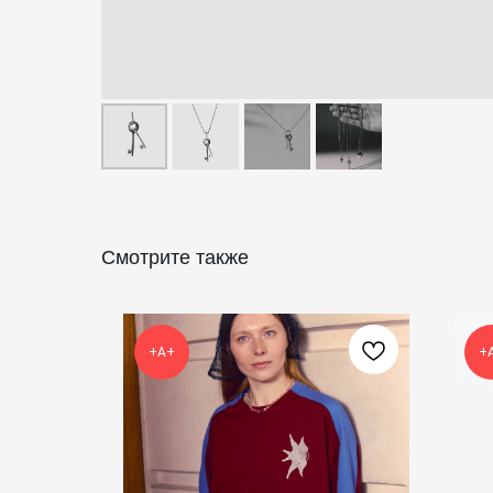
Смотрите также
+А+
+