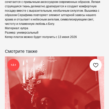
сочетается с привычным аксессуаром современных образов. Легкая
струящаяся ткань деликатно драпируется и создает комфортную
посадку вместе с выразительным, необычным силуэтом. Вышивка с
образом Серафима повторяет элемент алтарной завесы нашего
храма и отсылает к небесным ангелам, символизирующим свет,
чистоту и пламенную любовь к Богу.
Материал: купра
Размер: универсальный
Кепку-платок можно будет получить с 13 июня 2026
КАТАЛОГ
ПРАЗДНИКИ
Смотрите также
Одежда
Рождество
Украшения и аксессуары
Пасха
Дом
Крестины
+А+
Кресты
Венчание
Богослужебные облачения
Православное искусство
О НАС
ANTIПА LAVKA
Контакты
FAQ