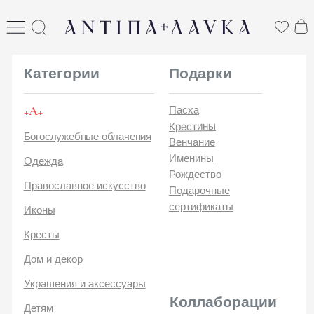
ANTIПА LAVKA
антипа лавка
Категории
Подарки
+А+
Пасха
Крестины
Богослужебные облачения
Венчание
Именины
Одежда
Рождество
Православное искусство
Подарочные
сертификаты
Иконы
Кресты
Дом и декор
Украшения и аксессуары
Коллаборации
Детям
Стикеры и открытки
ANTIПA | ММЦ
Печатные издания
ANTIПA | MASLOV
ANTIПA | Дзен
Каталог
ANTIПA | Kinetic Levi
О
ANTIПA | daje