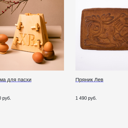
ма для пасхи
Пряник Лев
О НАС
0
руб.
1 490
руб.
ANTIПА LAVKA
Контакты
FAQ