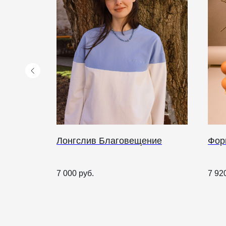
Лонгслив Благовещение
Фор
КАТАЛОГ
ПРАЗДНИКИ
7 000
руб.
7 92
Рождество
Одежда
Украшения и аксессуары
Пасха
Дом
Крестины