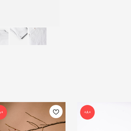
А+
+А+