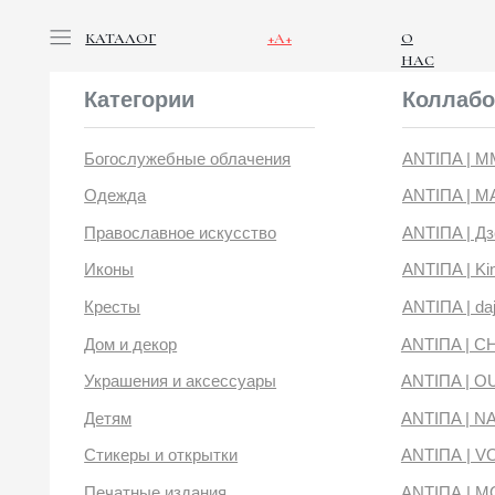
КАТАЛОГ
+А+
О
НАС
Категории
Коллабораци
Богослужебные облачения
ANTIПA | ММЦ
Одежда
ANTIПA | MASLOV
Православное искусство
ANTIПA | Дзен
Иконы
ANTIПA | Kinetic Lev
Кресты
ANTIПA | daje
Дом и декор
ANTIПA | CHOP X 
Украшения и аксессуары
ANTIПA | OUT OF 
Детям
ANTIПA | NANACO
Стикеры и открытки
ANTIПА | VOYLOK
Печатные издания
ANTIПА | MOONS