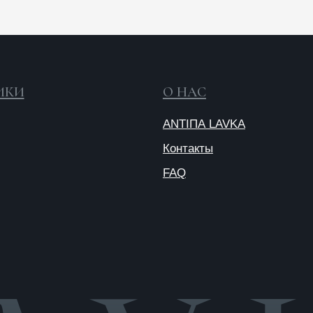
О
п
Публичная
оферта