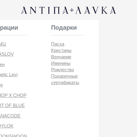
КОНТАК
и
Подарки
Пасха
Крестины
Венчание
Именины
Рождество
i
Подарочные
сертификаты
CHOP
BLUE
DE
антипа лавка
WOON
ANTIПА LAVKA