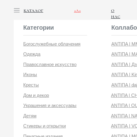
КАТАЛОГ
+А+
О
НАС
Категории
Коллабораци
Богослужебные облачения
ANTIПA | ММЦ
Одежда
ANTIПA | MASLOV
Православное искусство
ANTIПA | Дзен
Иконы
ANTIПA | Kinetic Lev
Кресты
ANTIПA | daje
Дом и декор
ANTIПA | CHOP X 
Украшения и аксессуары
ANTIПA | OUT OF 
Детям
ANTIПA | NANACO
Стикеры и открытки
ANTIПА | VOYLOK
Печатные издания
ANTIПА | MOONS