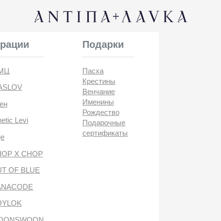
КОНТАК
и
Подарки
Пасха
Крестины
Венчание
Именины
Рождество
i
Подарочные
сертификаты
CHOP
BLUE
DE
антипа лавка
WOON
ANTIПА LAVKA