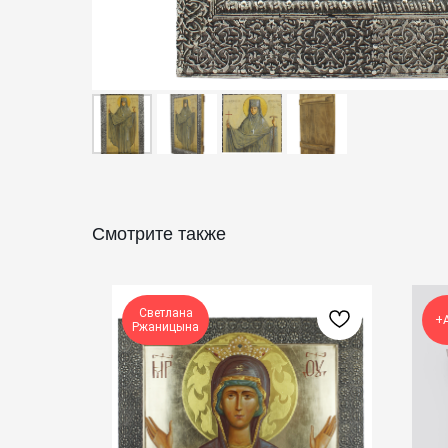
Смотрите также
Светлана
+
Ржаницына