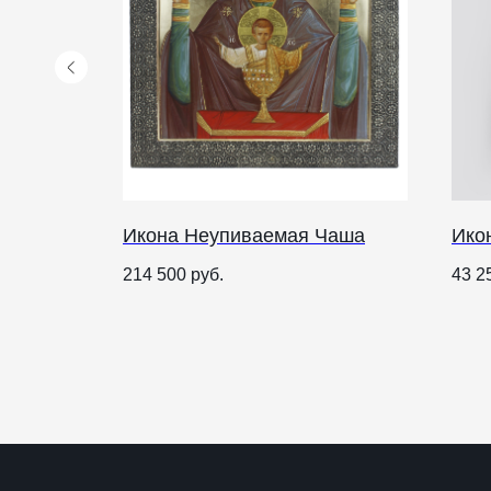
добный
Икона Неупиваемая Чаша
Икон
КАТАЛОГ
ПРАЗДНИКИ
214 500
руб.
43 2
Рождество
Одежда
Украшения и аксессуары
Пасха
Дом
Крестины
Кресты
Венчание
Богослужебные облачения
Православное искусство