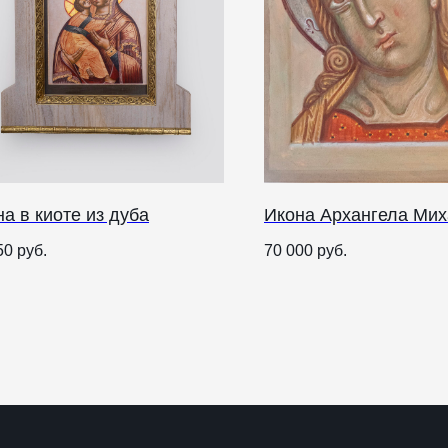
а в киоте из дуба
Икона Архангела Ми
О НАС
50
руб.
70 000
руб.
ANTIПА LAVKA
Контакты
FAQ
О
п