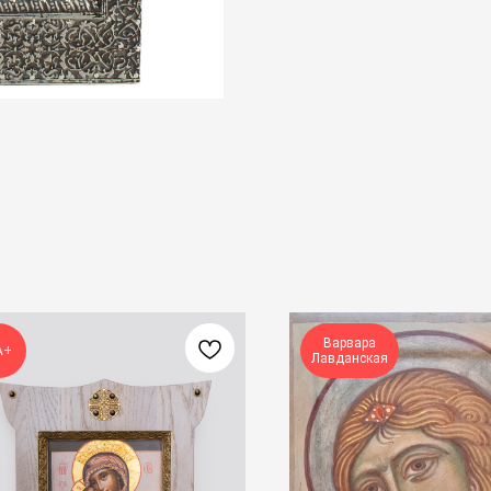
Варвара
А+
Лавданская