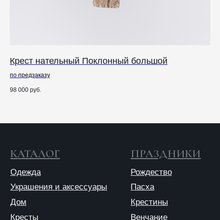
Публичная оферта
Политика конфиденциальности
Крест нательный Поклонный большой
Кр
по предзаказу
98 000
руб.
10 