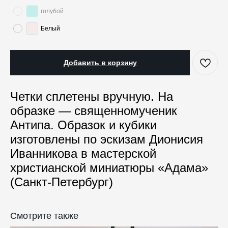
голубой
Белый
Добавить в корзину
Четки сплетены вручную. На
образке — священномученик
Антипа. Образок и кубики
изготовлены по эскизам Дионисия
Иванникова в мастерской
христианской миниатюры «Адама»
КАТАЛОГ
ПРАЗДНИКИ
(Санкт-Петербург)
Одежда
Рождество
Украшения и аксессуары
Пасха
Смотрите также
Дом
Крестины
Кресты
Венчание