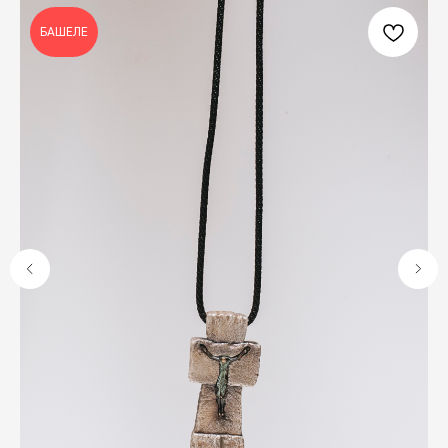
Богослужебные облачения
БАШЕЛЕ
Православное искусство
О НАС
ANTIПА LAVKA
Контакты
FAQ
ПОДПИШИТЕСЬ НА РАССЫЛКУ
Отправить
Отправляя форму, вы даете согласие на обработку
персональных данных
© 2025 ANTIПА