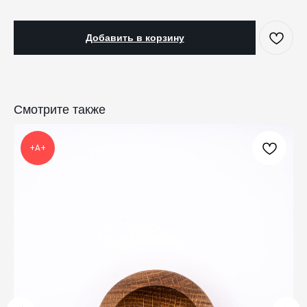
Добавить в корзину
КАТАЛОГ
ПРАЗДНИКИ
Смотрите также
Одежда
Рождество
Украшения и аксессуары
Пасха
Дом
Крестины
+А+
Кресты
Венчание
Богослужебные облачения
Православное искусство
О НАС
ANTIПА LAVKA
Контакты
FAQ