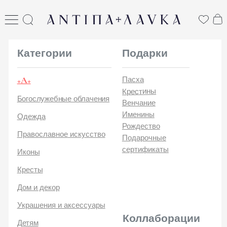
ANTIПА LAVKA
антипа лавка
Категории
Подарки
+А+
Пасха
Крестины
Богослужебные облачения
Венчание
Именины
Одежда
Рождество
Православное искусство
Подарочные
сертификаты
Иконы
Кресты
Дом и декор
Украшения и аксессуары
Коллаборации
Детям
Стикеры и открытки
ANTIПA | ММЦ
Печатные издания
ANTIПA | MASLOV
ANTIПA | Дзен
Каталог
ANTIПA | Kinetic Levi
О
ANTIПA | daje