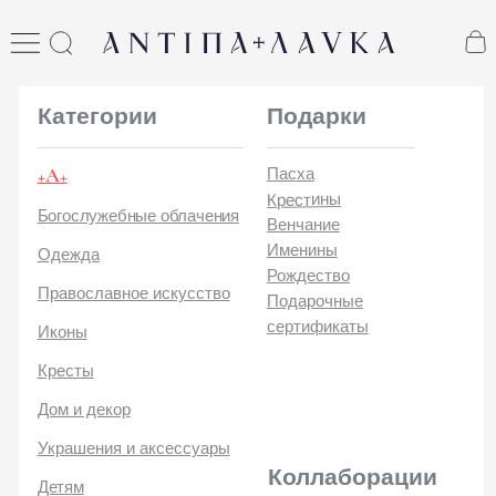
ANTIПА LAVKA
антипа лавка
Категории
Подарки
+А+
Пасха
Крестины
Богослужебные облачения
Венчание
Именины
Одежда
Рождество
Православное искусство
Подарочные
сертификаты
Иконы
Кресты
Дом и декор
Украшения и аксессуары
Коллаборации
Детям
Стикеры и открытки
ANTIПA | ММЦ
Печатные издания
ANTIПA | MASLOV
ANTIПA | Дзен
Каталог
ANTIПA | Kinetic Levi
О
ANTIПA | daje