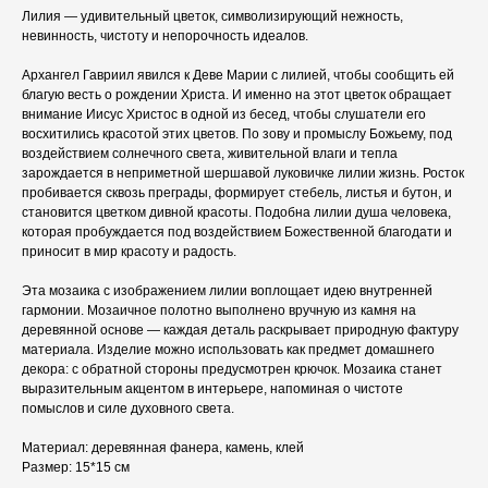
Лилия — удивительный цветок, символизирующий нежность,
невинность, чистоту и непорочность идеалов.
Архангел Гавриил явился к Деве Марии с лилией, чтобы сообщить ей
благую весть о рождении Христа. И именно на этот цветок обращает
внимание Иисус Христос в одной из бесед, чтобы слушатели его
восхитились красотой этих цветов. По зову и промыслу Божьему, под
воздействием солнечного света, живительной влаги и тепла
зарождается в неприметной шершавой луковичке лилии жизнь. Росток
пробивается сквозь преграды, формирует стебель, листья и бутон, и
становится цветком дивной красоты. Подобна лилии душа человека,
которая пробуждается под воздействием Божественной благодати и
приносит в мир красоту и радость.
Эта мозаика с изображением лилии воплощает идею внутренней
гармонии. Мозаичное полотно выполнено вручную из камня на
деревянной основе — каждая деталь раскрывает природную фактуру
материала. Изделие можно использовать как предмет домашнего
декора: с обратной стороны предусмотрен крючок. Мозаика станет
выразительным акцентом в интерьере, напоминая о чистоте
помыслов и силе духовного света.
КАТАЛОГ
ПРАЗДНИКИ
Материал: деревянная фанера, камень, клей
Одежда
Рождество
Размер: 15*15 см
Украшения и аксессуары
Пасха