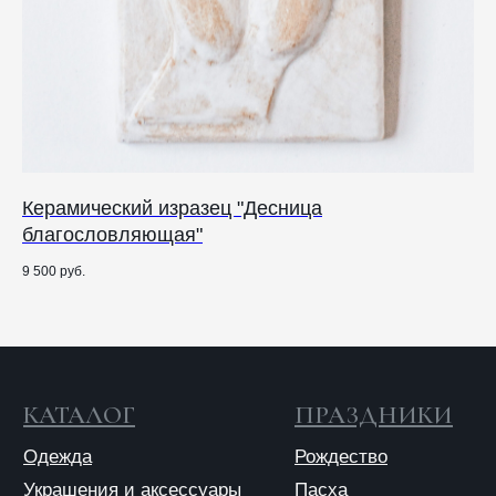
© 2025 ANTIПА
Публичная оферта
Политика конфиденциальности
Керамический изразец "Десница
Ма
благословляющая"
4 9
9 500
руб.