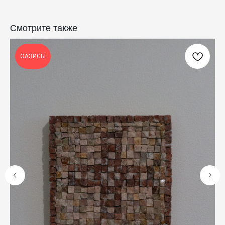
Смотрите также
КАТАЛОГ
ПРАЗДНИКИ
Одежда
Рождество
ОАЗИСЫ
Украшения и аксессуары
Пасха
Дом
Крестины
Кресты
Венчание
Богослужебные облачения
Православное искусство
О НАС
ANTIПА LAVKA
Контакты
FAQ
ПОДПИШИТЕСЬ НА РАССЫЛКУ