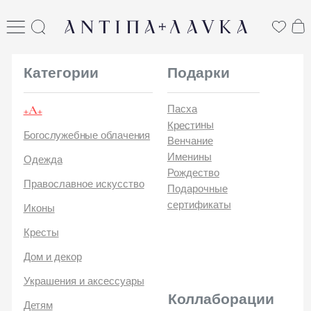
ANTIПА LAVKA
антипа лавка
Категории
Подарки
+А+
Пасха
Крестины
Богослужебные облачения
Венчание
Именины
Одежда
Рождество
Православное искусство
Подарочные
сертификаты
Иконы
Кресты
Дом и декор
Украшения и аксессуары
Коллаборации
Детям
Стикеры и открытки
ANTIПA | ММЦ
Печатные издания
ANTIПA | MASLOV
ANTIПA | Дзен
Каталог
ANTIПA | Kinetic Levi
О
ANTIПA | daje