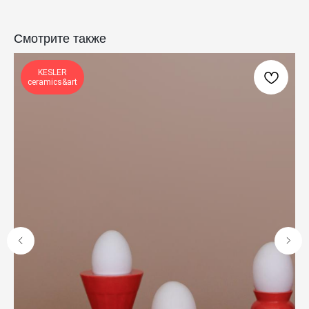
Смотрите также
КАТАЛОГ
ПРАЗДНИКИ
KESLER
Одежда
Рождество
ceramics&art
Украшения и аксессуары
Пасха
Дом
Крестины
Кресты
Венчание
Богослужебные облачения
Православное искусство
О НАС
ANTIПА LAVKA
Контакты
FAQ
ПОДПИШИТЕСЬ НА РАССЫЛКУ