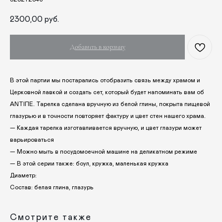
КАТАЛОГ
ПРАЗДНИКИ
2300,00
руб.
Одежда
Рождество
Украшения и аксессуары
Пасха
Добавить в корзину
Дом
Крестины
Кресты
Венчание
Богослужебные облачения
В этой партии мы постарались отобразить связь между храмом и
Православное искусство
Церковной лавкой и создать сет, который будет напоминать вам об
О НАС
ANTIПЕ. Тарелка сделана вручную из белой глины, покрыта пищевой
глазурью и в точности повторяет фактуру и цвет стен нашего храма.
ANTIПА LAVKA
— Каждая тарелка изготавливается вручную, и цвет глазури может
Контакты
варьироваться
FAQ
— Можно мыть в посудомоечной машине на деликатном режиме
— В этой серии также: боул, кружка, маленькая кружка
ПОДПИШИТЕСЬ НА РАССЫЛКУ
Диаметр:
Состав: белая глина, глазурь
Отправить
Смотрите также