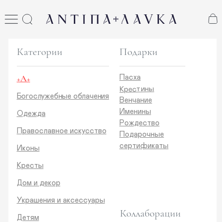
ANTIПА LAVKA
антипа лавка
Категории
Подарки
+А+
Пасха
Крестины
Богослужебные облачения
Венчание
Именины
Одежда
Рождество
Православное искусство
Подарочные
сертификаты
Иконы
Кресты
Дом и декор
Украшения и аксессуары
Коллаборации
Детям
Стикеры и открытки
ANTIПA | ММЦ
Печатные издания
ANTIПA | MASLOV
ANTIПA | Дзен
Каталог
ANTIПA | Kinetic Levi
О нас
ANTIПA | daje