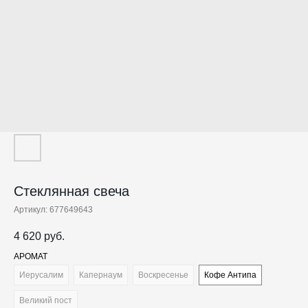
Стеклянная свеча
Артикул:
677649643
4 620
руб.
АРОМАТ
Иерусалим
Капернаум
Воскресенье
Кофе Антипа
Великий пост