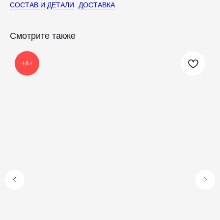
СОСТАВ И ДЕТАЛИ
ДОСТАВКА
Украшения и аксессуары
Пасха
Дом
Крестины
Кресты
Венчание
Смотрите также
Богослужебные облачения
Православное искусство
+А+
О НАС
ANTIПА LAVKA
Контакты
FAQ
ПОДПИШИТЕСЬ НА РАССЫЛКУ
Отправить
Отправляя форму, вы даете согласие на обработку
персональных данных