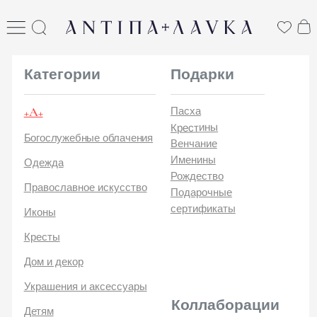
ANTIПА LAVKA
антипа лавка
Категории
Подарки
+А+
Пасха
Крестины
Богослужебные облачения
Венчание
Именины
Одежда
Рождество
Православное искусство
Подарочные
сертификаты
Иконы
Кресты
Дом и декор
Украшения и аксессуары
Коллаборации
Детям
Стикеры и открытки
ANTIПA | ММЦ
Печатные издания
ANTIПA | MASLOV
ANTIПA | Дзен
Каталог
ANTIПA | Kinetic Levi
О
ANTIПA | daje