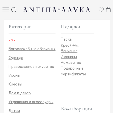
ANTIПА LAVKA
антипа лавка
Категории
Подарки
+А+
Пасха
Крестины
Богослужебные облачения
Венчание
Именины
Одежда
Рождество
Православное искусство
Подарочные
сертификаты
Иконы
Кресты
Дом и декор
Украшения и аксессуары
Коллаборации
Детям
Стикеры и открытки
ANTIПA | ММЦ
Печатные издания
ANTIПA | MASLOV
ANTIПA | Дзен
Каталог
ANTIПA | Kinetic Levi
О нас
ANTIПA | daje