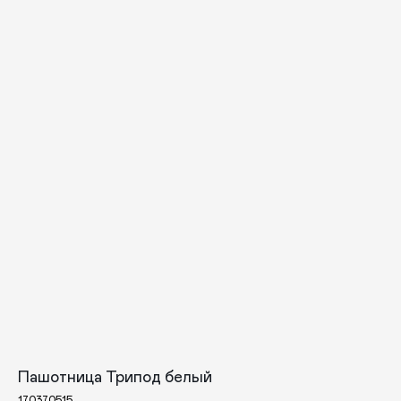
Пашотница Трипод белый
170370515