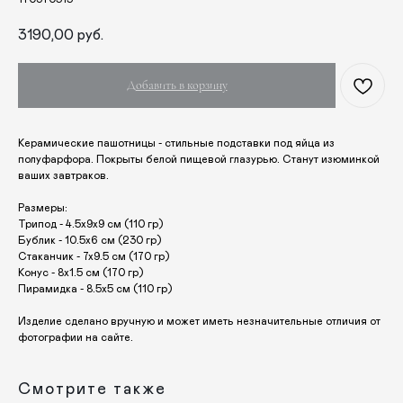
КАТАЛОГ
ПРАЗДНИКИ
3190,00
руб.
Одежда
Рождество
Украшения и аксессуары
Пасха
Добавить в корзину
Дом
Крестины
Кресты
Венчание
Богослужебные облачения
Керамические пашотницы - стильные подставки под яйца из
Православное искусство
полуфарфора. Покрыты белой пищевой глазурью. Станут изюминкой
ваших завтраков.
О НАС
Размеры:
ANTIПА LAVKA
Трипод - 4.5х9х9 см (110 гр)
Контакты
Бублик - 10.5х6 см (230 гр)
FAQ
Стаканчик - 7х9.5 см (170 гр)
Конус - 8х1.5 см (170 гр)
Пирамидка - 8.5х5 см (110 гр)
ПОДПИШИТЕСЬ НА РАССЫЛКУ
Изделие сделано вручную и может иметь незначительные отличия от
фотографии на сайте.
Отправить
Смотрите также