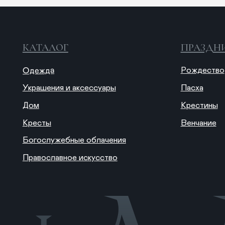
Украшения и аксессуары
Пасха
Дом
Крестины
Кресты
Венчание
Богослужебные облачения
Православное искусство
© 2025 ANTIПА