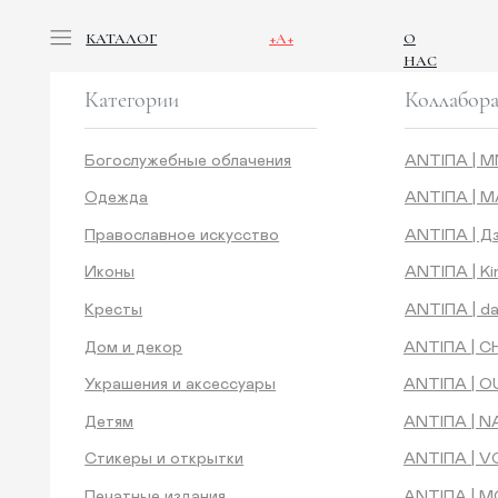
КАТАЛОГ
+А+
О
НАС
Категории
Коллаборации
Богослужебные облачения
ANTIПA | ММЦ
Одежда
ANTIПA | MASLOV
Православное искусство
ANTIПA | Дзен
Иконы
ANTIПA | Kinetic Le
Кресты
ANTIПA | daje
Дом и декор
ANTIПA | CHOP X 
Украшения и аксессуары
ANTIПA | OUT OF 
Детям
ANTIПA | NANACO
Стикеры и открытки
ANTIПА | VOYLOK
Печатные издания
ANTIПА | MOONS