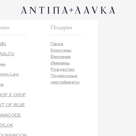
КОНТАК
Подарки
Пасха
Крестины
Венчание
Именины
Рождество
vi
Подарочные
сертификаты
CHOP
BLUE
DE
антипа лавка
WOON
ANTIПА LAVKA