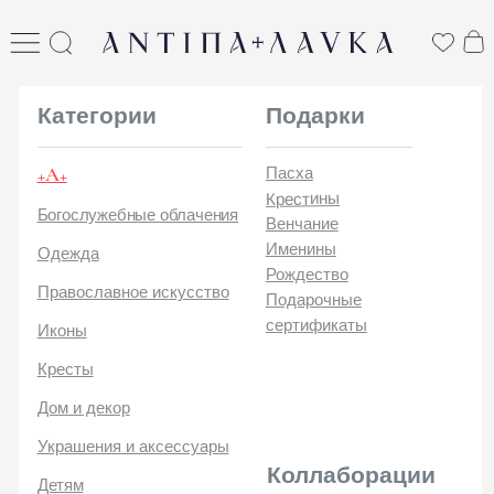
ANTIПА LAVKA
антипа лавка
Категории
Подарки
+А+
Пасха
Крестины
Богослужебные облачения
Венчание
Именины
Одежда
Рождество
Православное искусство
Подарочные
сертификаты
Иконы
Кресты
Дом и декор
Украшения и аксессуары
Коллаборации
Детям
Стикеры и открытки
ANTIПA | ММЦ
Печатные издания
ANTIПA | MASLOV
ANTIПA | Дзен
Каталог
ANTIПA | Kinetic Levi
О
ANTIПA | daje