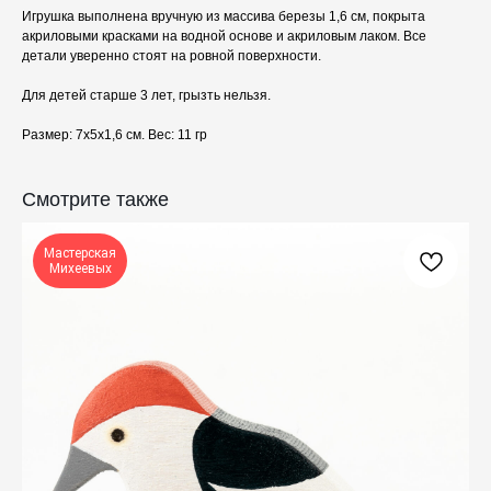
Игрушка выполнена вручную из массива березы 1,6 см, покрыта
акриловыми красками на водной основе и акриловым лаком. Все
детали уверенно стоят на ровной поверхности.
Для детей старше 3 лет, грызть нельзя.
Размер: 7х5х1,6 см. Веc: 11 гр
КАТАЛОГ
ПРАЗДНИКИ
Смотрите также
Одежда
Рождество
Украшения и аксессуары
Пасха
Дом
Крестины
Мастерская
Михеевых
Кресты
Венчание
Богослужебные облачения
Православное искусство
О НАС
ANTIПА LAVKA
Контакты
FAQ