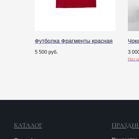
Футболка Фрагменты красная
Чок
КАТАЛОГ
ПРАЗДНИКИ
5 500
руб.
3 00
Нет 
Рождество
Одежда
Украшения и аксессуары
Пасха
Дом
Крестины
Кресты
Венчание
Богослужебные облачения
Православное искусство