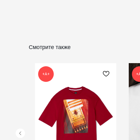
Смотрите также
+А+
+