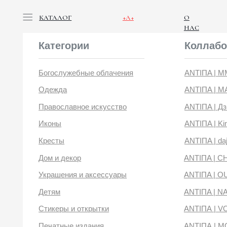
КАТАЛОГ
+А+
О
НАС
Категории
Коллабораци
Богослужебные облачения
ANTIПA | ММЦ
Одежда
ANTIПA | MASLOV
Православное искусство
ANTIПA | Дзен
Иконы
ANTIПA | Kinetic Lev
Кресты
ANTIПA | daje
Дом и декор
ANTIПA | CHOP X 
Украшения и аксессуары
ANTIПA | OUT OF 
Детям
ANTIПA | NANACO
Стикеры и открытки
ANTIПА | VOYLOK
Печатные издания
ANTIПА | MOONS