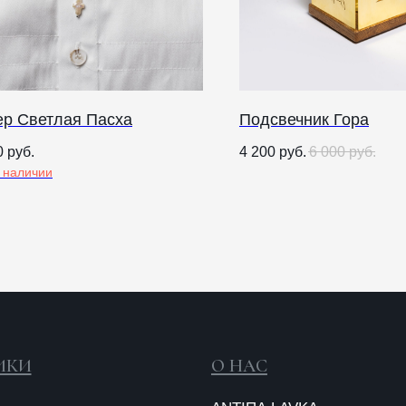
ер Светлая Пасха
Подсвечник Гора
О НАС
0
руб.
4 200
руб.
6 000
руб.
в наличии
ANTIПА LAVKA
Контакты
FAQ
О
п