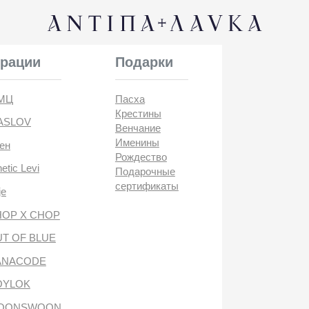
КОНТАК
и
Подарки
Пасха
Крестины
Венчание
Именины
Рождество
i
Подарочные
сертификаты
CHOP
BLUE
DE
антипа лавка
WOON
ANTIПА LAVKA